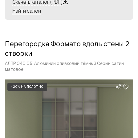
Алюминиевые перегородки имеют единый профиль
Скачать каталог (PDF)
с алюминиевыми дверьми и легко сочетаются в одном
Найти салон
пространстве, не перегружая его. Также их можно
комбинировать в интерьере с полотнами из нашего
стандартного ассортимента. Помимо этого, система
алюминиевых перегородок и дверей координируется
Перегородка Формато вдоль стены 2
со стеновыми панелями Волховец.
створки
АЛПР 040.05. Алюминий оливковый тёмный Серый сатин
матовое
-20% НА ПОЛОТНО