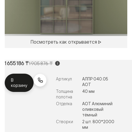
Посмотреть как открывается
1 655 186 ₸
1 905 876 ₸
i
Артикул
АЛПР 040.05
В
АОТ
корзину
Толщина
40 мм
полотна
Отделка
АОТ Алюминий
оливковый
тёмный
Створки
2 шт. 800*2000
мм