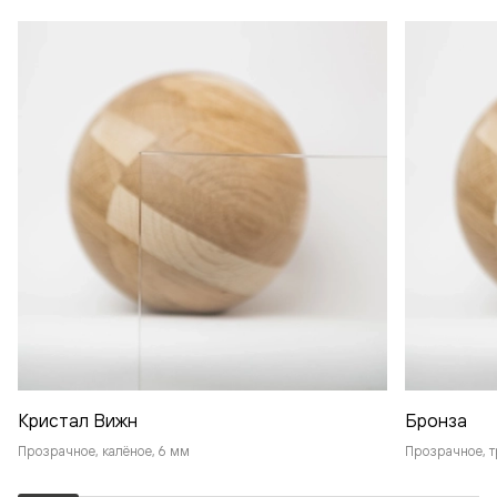
Кристал Вижн
Бронза
Прозрачное, калёное, 6 мм
Прозрачное, т