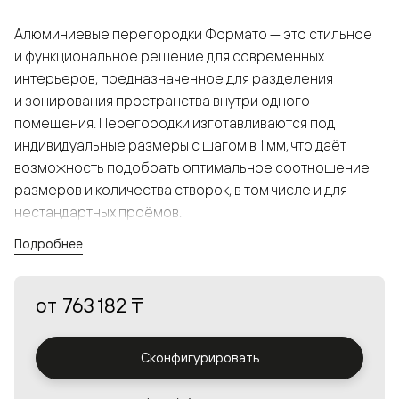
Алюминиевые перегородки Формато — это стильное
и функциональное решение для современных
интерьеров, предназначенное для разделения
и зонирования пространства внутри одного
помещения. Перегородки изготавливаются под
индивидуальные размеры с шагом в 1 мм, что даёт
возможность подобрать оптимальное соотношение
размеров и количества створок, в том числе и для
нестандартных проёмов.
Подробнее
Конструкция, выполненная из алюминия, получается
прочной, но в то же время лёгкой и лаконичной,
от
763 182 ₸
а большой выбор вставок из стекла с различными
эффектами позволяет создавать разнообразные
решения в интерьере и варьировать освещённость.
Сконфигурировать