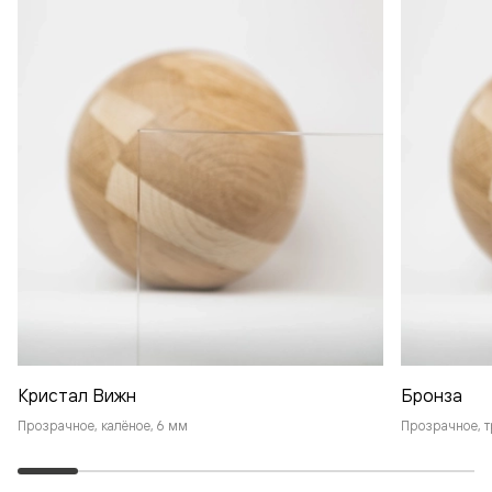
Кристал Вижн
Бронза
Прозрачное, калёное, 6 мм
Прозрачное, т