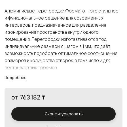
Алюминиевые перегородки Формато — это стильное
и функциональное решение для современных
интерьеров, предназначенное для разделения
и зонирования пространства внутри одного
помещения. Перегородки изготавливаются под
индивидуальные размеры с шагом в 1 мм, что даёт
возможность подобрать оптимальное соотношение
размеров и количества створок, в том числе и для
нестандартных проёмов.
Подробнее
Конструкция, выполненная из алюминия, получается
прочной, но в то же время лёгкой и лаконичной,
от
763 182 ₸
а большой выбор вставок из стекла с различными
эффектами позволяет создавать разнообразные
решения в интерьере и варьировать освещённость.
Сконфигурировать