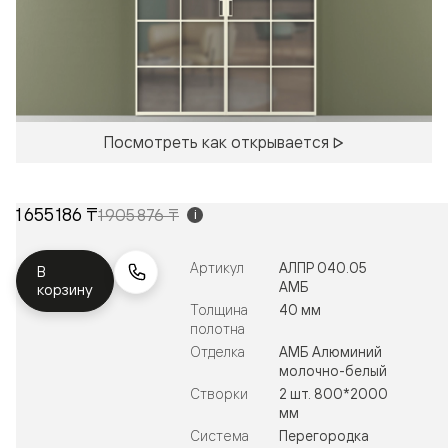
Посмотреть как открывается
1 655 186 ₸
1 905 876 ₸
i
Артикул
АЛПР 040.05
В
АМБ
корзину
Толщина
40 мм
полотна
Отделка
АМБ Алюминий
молочно-белый
Створки
2 шт. 800*2000
мм
Система
Перегородка