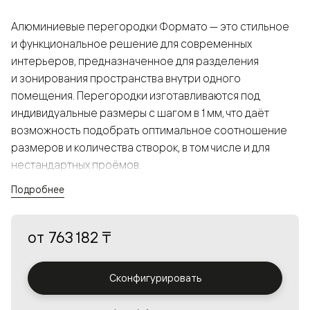
Алюминиевые перегородки Формато — это стильное
и функциональное решение для современных
интерьеров, предназначенное для разделения
и зонирования пространства внутри одного
помещения. Перегородки изготавливаются под
индивидуальные размеры с шагом в 1 мм, что даёт
возможность подобрать оптимальное соотношение
размеров и количества створок, в том числе и для
нестандартных проёмов.
Подробнее
Конструкция, выполненная из алюминия, получается
прочной, но в то же время лёгкой и лаконичной,
от
763 182 ₸
а большой выбор вставок из стекла с различными
эффектами позволяет создавать разнообразные
решения в интерьере и варьировать освещённость.
Сконфигурировать