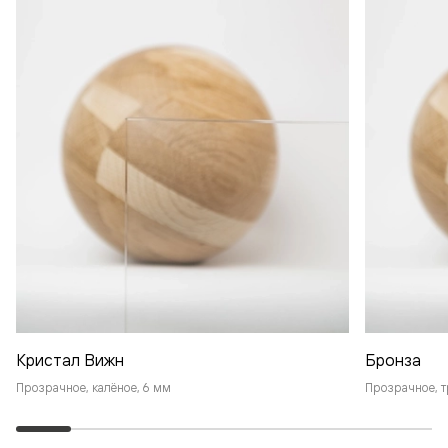
Кристал Вижн
Бронза
Прозрачное, калёное, 6 мм
Прозрачное, т