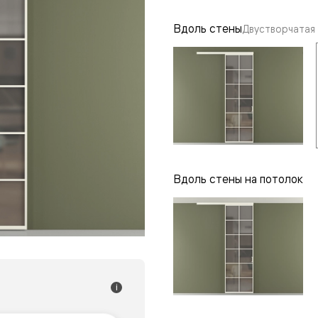
одки
Вдоль стены
Двустворчатая
ика
Вдоль стены на потолок
i