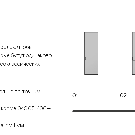
е
я
родок, чтобы
е
орые будут одинаково
ные
неоклассических
пон
ные
ально по точным
01
02
 кроме 040.05: 400—
яющей
агом 1 мм