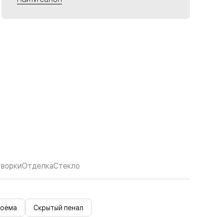
творки
Отделка
Стекло
роёма
Скрытый пенал