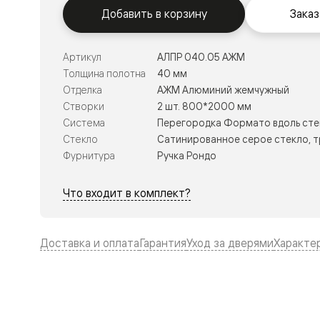
Тоскана
Добавить в корзину
Заказ
Литера
Тоскана
Ромбо
Тоскана
Артикул
АЛПР 040.05 АЖМ
Элегантэ
Толщина полотна
40 мм
Лигнум
Отделка
АЖМ Алюминий жемчужный
Совреме
стиль
Створки
2 шт. 800*2000 мм
Фридом
Система
Перегородка Формато вдоль сте
Рифт
Стекло
Сатинированное серое стекло, 
Вельвет
Планум
Фурнитура
Ручка Рондо
Планум
Про
Что входит в комплект?
Линия
Дизайн
Палаццо
Селект
Доставка и оплата
Гарантия
Уход за дверями
Характе
Софтфор
Зеркальн
Планум
Про
Скрытые
двери