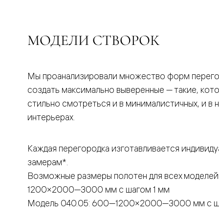
бука
Шпоновы
отделки
Имитация
МОДЕЛИ СТВОРОК
шпона
Из
алюмини
и
стекла
Мы проанализировали множество форм перего
Покрыты
создать максимально выверенные — такие, кот
эмалью
Однотон
стильно смотреться и в минималистичных, и в 
ПЭТ
интерьерах.
Мультиш
Раздвиж
двери
Вдоль
Каждая перегородка изготавливается индивиду
стены
замерам*.
В
пенал
Возможные размеры полотен для всех моделей
Со
скрытой
1200×2000—3000 мм с шагом 1 мм
направл
Модель 040.05: 600—1200×2000—3000 мм с ш
Арочные
двери