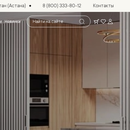
ан (Астана)
8 (800) 333-80-12
Контакты
Поиск
и
Новинки
по
сайту