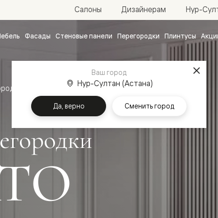
Нур-Султ
Салоны
Дизайнерам
ебель
Фасады
Стеновые панели
Перегородки
Плинтусы
Акци
атные
ые
Ваш город
чные
Нур-Султан (Астана)
ородки
Да, верно
Сменить город
егородки
ТО
ванные