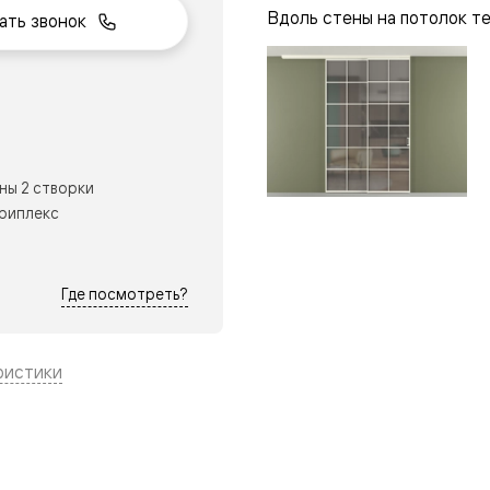
Вдоль стены на потолок т
ать звонок
нный
ны 2 створки
триплекс
Где посмотреть?
ристики
м
ые