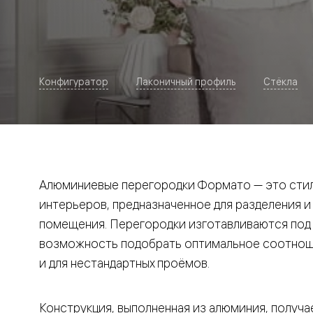
Рокка
Фрэйм
Альба
Дюна
Париж
Нео
Конфигуратор
Лаконичный профиль
Стёкла
Классик
Линия
Гладкие
и
скрытые
Планум
Про —
алюмини
Алюминиевые перегородки Формато — это стил
кромка
Планум
интерьеров, предназначенное для разделения и
Секрето
помещения. Перегородки изготавливаются под и
-
скрытые
возможность подобрать оптимальное соотноше
двери
Дизайнер
и для нестандартных проёмов.
Селект —
фрезеро
по
Конструкция, выполненная из алюминия, получае
шпону