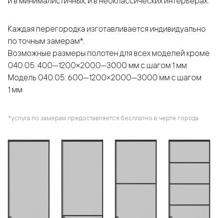
и в минималистичных, и в неоклассических интерьерах.
Каждая перегородка изготавливается индивидуально
по точным замерам*.
Возможные размеры полотен для всех моделей кроме
040.05: 400—1200×2000—3000 мм с шагом 1 мм
Модель 040.05: 600—1200×2000—3000 мм с шагом
1 мм
*услуга по замерам предоставляется бесплатно в черте города