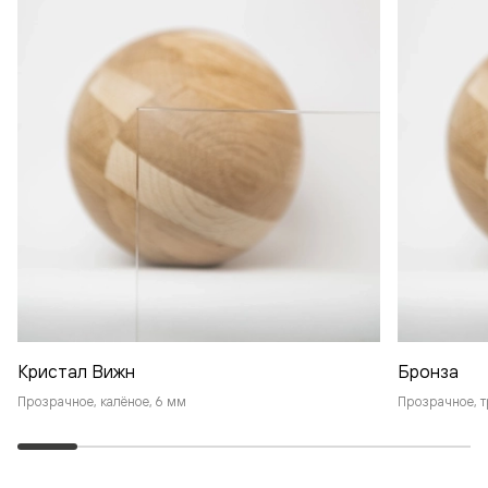
Кристал Вижн
Бронза
Прозрачное, калёное, 6 мм
Прозрачное, т