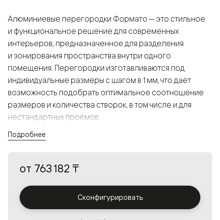
Алюминиевые перегородки Формато — это стильное
и функциональное решение для современных
интерьеров, предназначенное для разделения
и зонирования пространства внутри одного
помещения. Перегородки изготавливаются под
индивидуальные размеры с шагом в 1 мм, что даёт
возможность подобрать оптимальное соотношение
размеров и количества створок, в том числе и для
нестандартных проёмов.
Подробнее
Конструкция, выполненная из алюминия, получается
прочной, но в то же время лёгкой и лаконичной,
от
763 182 ₸
а большой выбор вставок из стекла с различными
эффектами позволяет создавать разнообразные
решения в интерьере и варьировать освещённость.
Сконфигурировать