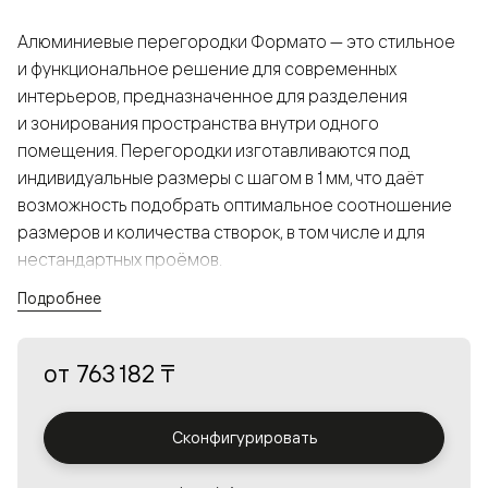
Алюминиевые перегородки Формато — это стильное
и функциональное решение для современных
интерьеров, предназначенное для разделения
и зонирования пространства внутри одного
помещения. Перегородки изготавливаются под
индивидуальные размеры с шагом в 1 мм, что даёт
возможность подобрать оптимальное соотношение
размеров и количества створок, в том числе и для
нестандартных проёмов.
Подробнее
Конструкция, выполненная из алюминия, получается
прочной, но в то же время лёгкой и лаконичной,
от
763 182 ₸
а большой выбор вставок из стекла с различными
эффектами позволяет создавать разнообразные
решения в интерьере и варьировать освещённость.
Сконфигурировать