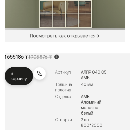
Посмотреть как открывается
1 655 186 ₸
1 905 876 ₸
i
Артикул
АЛПР 040.05
В
АМБ
корзину
Толщина
40 мм
полотна
Отделка
АМБ
Алюминий
молочно-
белый
Створки
2 шт.
800*2000