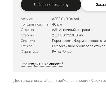
Тоскана
Добавить в корзину
Заказ
Литера
Тоскана
Ромбо
Тоскана
Артикул
АЛПР 040.06 ААН
Элегантэ
Толщина полотна
40 мм
Лигнум
Отделка
ААН Алюминий антрацит
Совреме
стиль
Створки
2 шт. 800*2000 мм
Фридом
Система
Перегородка Формато вдоль сте
Рифт
Стекло
Рефлективное бронзовое стекло 
Вельвет
Планум
Фурнитура
Ручка Рондо
Планум
Про
Что входит в комплект?
Линия
Дизайн
Палаццо
Селект
Доставка и оплата
Гарантия
Уход за дверями
Характе
Софтфор
Зеркальн
Планум
Про
Скрытые
двери