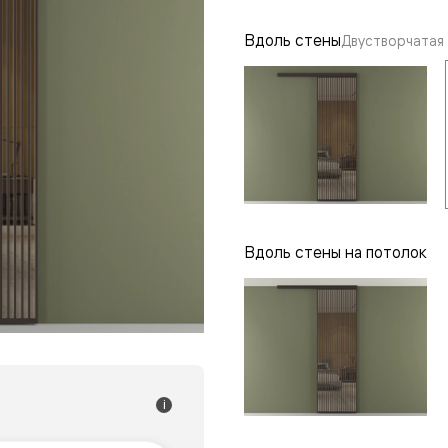
одки
Вдоль стены
Двустворчатая
ика
Вдоль стены на потолок
i