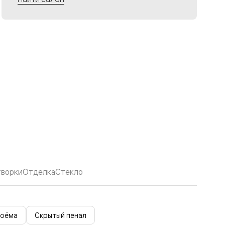
творки
Отделка
Стекло
роёма
Скрытый пенал