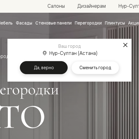
Нур-Султ
Салоны
Дизайнерам
ебель
Фасады
Стеновые панели
Перегородки
Плинтусы
Акци
атные
ые
Ваш город
чные
Нур-Султан (Астана)
ородки
Да, верно
Сменить город
егородки
ТО
ванные