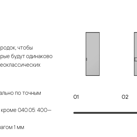
е
я
родок, чтобы
е
орые будут одинаково
ные
неоклассических
пон
ные
ально по точным
01
02
 кроме 040.05: 400—
яющей
агом 1 мм