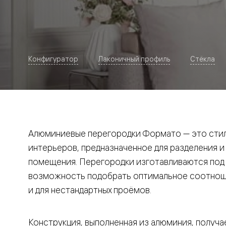
Рокка
Фрэйм
Альба
Дюна
Париж
Нео
Конфигуратор
Лаконичный профиль
Стёкла
Классик
Линия
Гладкие
и
скрытые
Планум
Про —
алюмини
Алюминиевые перегородки Формато — это стил
кромка
Планум
интерьеров, предназначенное для разделения и
Секрето
помещения. Перегородки изготавливаются под и
-
скрытые
возможность подобрать оптимальное соотноше
двери
Дизайнер
и для нестандартных проёмов.
Селект —
фрезеро
по
Конструкция, выполненная из алюминия, получае
шпону