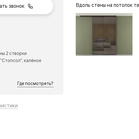
Вдоль стены на потолок т
ать звонок
нный
ны 2 створки
"Стопсол", калёное
Где посмотреть?
ристики
м
ые