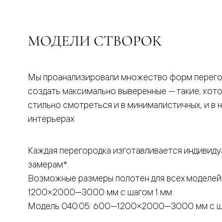
бука
Шпоновы
отделки
Имитация
МОДЕЛИ СТВОРОК
шпона
Из
алюмини
и
стекла
Мы проанализировали множество форм перего
Покрыты
создать максимально выверенные — такие, кот
эмалью
Однотон
стильно смотреться и в минималистичных, и в 
ПЭТ
интерьерах.
Мультиш
Раздвиж
двери
Вдоль
Каждая перегородка изготавливается индивиду
стены
замерам*.
В
пенал
Возможные размеры полотен для всех моделей
Со
скрытой
1200×2000—3000 мм с шагом 1 мм
направл
Модель 040.05: 600—1200×2000—3000 мм с ш
Арочные
двери