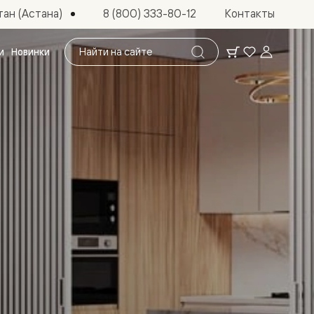
ан (Астана)
8 (800) 333-80-12
Контакты
Поиск
и
Новинки
по
сайту