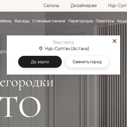
Нур-Султ
Салоны
Дизайнерам
ебель
Фасады
Стеновые панели
Перегородки
Плинтусы
Акци
атные
ые
Ваш город
чные
Нур-Султан (Астана)
ородки
Да, верно
Сменить город
егородки
ТО
ванные