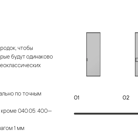
е
я
родок, чтобы
е
орые будут одинаково
ные
неоклассических
пон
ные
ально по точным
01
02
 кроме 040.05: 400—
яющей
агом 1 мм