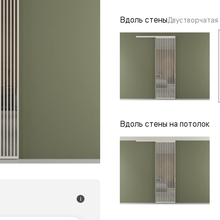
одки
Вдоль стены
Двустворчатая
ика
Вдоль стены на потолок
i