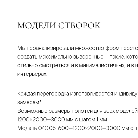
бука
Шпоновы
отделки
Имитация
МОДЕЛИ СТВОРОК
шпона
Из
алюмини
и
стекла
Мы проанализировали множество форм перего
Покрыты
создать максимально выверенные — такие, кот
эмалью
Однотон
стильно смотреться и в минималистичных, и в 
ПЭТ
интерьерах.
Мультиш
Раздвиж
двери
Вдоль
Каждая перегородка изготавливается индивиду
стены
замерам*.
В
пенал
Возможные размеры полотен для всех моделей
Со
скрытой
1200×2000—3000 мм с шагом 1 мм
направл
Модель 040.05: 600—1200×2000—3000 мм с ш
Арочные
двери