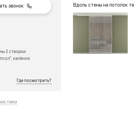
Вдоль стены на потолок т
ать звонок
нный
ны 2 створки
псол", калёное
Где посмотреть?
ристики
м
ые