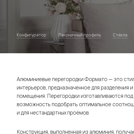
Рокка
Фрэйм
Альба
Дюна
Париж
Нео
Конфигуратор
Лаконичный профиль
Стёкла
Классик
Линия
Гладкие
и
скрытые
Планум
Про —
алюмини
Алюминиевые перегородки Формато — это стил
кромка
Планум
интерьеров, предназначенное для разделения и
Секрето
помещения. Перегородки изготавливаются под и
-
скрытые
возможность подобрать оптимальное соотноше
двери
Дизайнер
и для нестандартных проёмов.
Селект —
фрезеро
по
Конструкция, выполненная из алюминия, получае
шпону