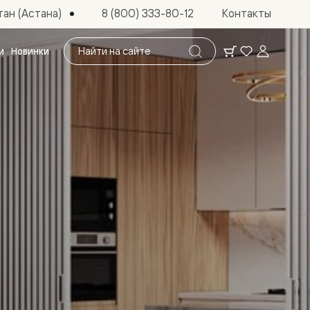
ан (Астана)
8 (800) 333-80-12
Контакты
Поиск
и
Новинки
по
сайту