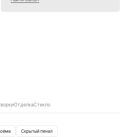
творки
Отделка
Стекло
роёма
Скрытый пенал