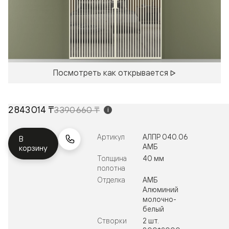
Посмотреть как открывается
2 843 014 ₸
3 390 660 ₸
i
Артикул
АЛПР 040.06
В
АМБ
корзину
Толщина
40 мм
полотна
Отделка
АМБ
Алюминий
молочно-
белый
Створки
2 шт.