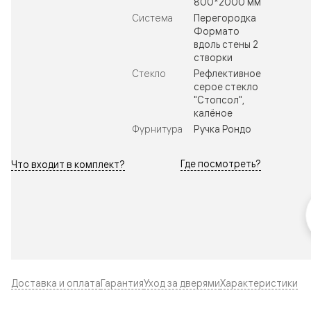
800*2000 мм
Система
Перегородка
Формато
вдоль стены 2
створки
Стекло
Рефлективное
серое стекло
"Стопсол",
калёное
Фурнитура
Ручка Рондо
Где посмотреть?
Что входит в комплект?
Доставка и оплата
Гарантия
Уход за дверями
Характеристики