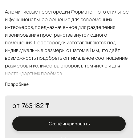
Алюминиевые перегородки Формато — это стильное
и функциональное решение для современных
интерьеров, предназначенное для разделения
и зонирования пространства внутри одного
помещения. Перегородки изготавливаются под
индивидуальные размеры с шагом в 1 мм, что даёт
возможность подобрать оптимальное соотношение
размеров и количества створок, в том числе и для
нестандартных проёмов.
Подробнее
Конструкция, выполненная из алюминия, получается
прочной, но в то же время лёгкой и лаконичной,
от
763 182 ₸
а большой выбор вставок из стекла с различными
эффектами позволяет создавать разнообразные
решения в интерьере и варьировать освещённость.
Сконфигурировать