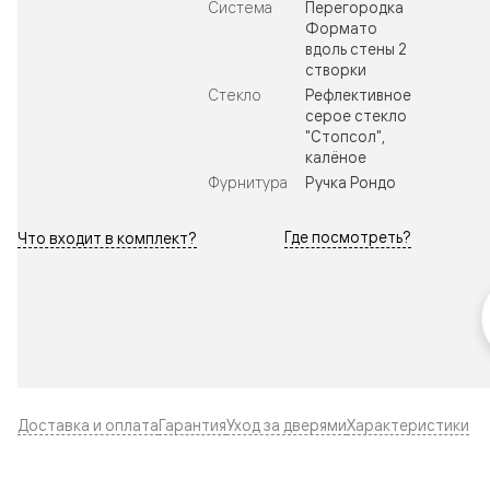
Система
Перегородка
Формато
вдоль стены 2
створки
Стекло
Рефлективное
серое стекло
"Стопсол",
калёное
Фурнитура
Ручка Рондо
Где посмотреть?
Что входит в комплект?
Доставка и оплата
Гарантия
Уход за дверями
Характеристики