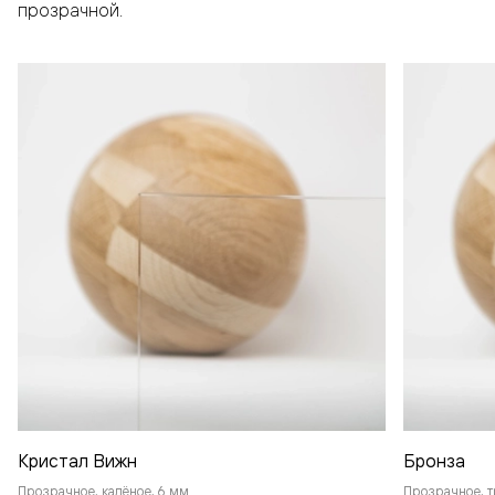
прозрачной.
Кристал Вижн
Бронза
Прозрачное, калёное, 6 мм
Прозрачное, т