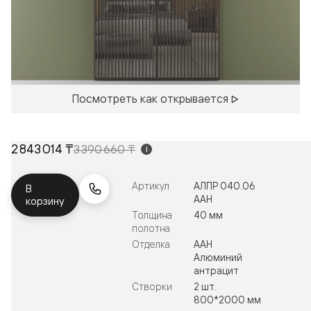
Посмотреть как открывается
2 843 014 ₸
3 390 660 ₸
i
Артикул
АЛПР 040.06
В
ААН
корзину
Толщина
40 мм
полотна
Отделка
ААН
Алюминий
антрацит
Створки
2 шт.
800*2000 мм