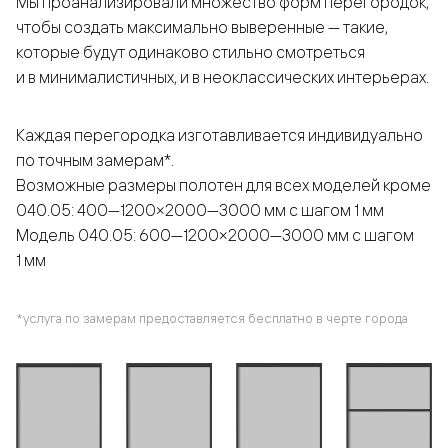
Мы проанализировали множество форм перегородок,
чтобы создать максимально выверенные — такие,
которые будут одинаково стильно смотреться
и в минималистичных, и в неоклассических интерьерах.
Каждая перегородка изготавливается индивидуально
по точным замерам*.
Возможные размеры полотен для всех моделей кроме
040.05: 400—1200×2000—3000 мм с шагом 1 мм
Модель 040.05: 600—1200×2000—3000 мм с шагом
1 мм
*услуга по замерам предоставляется бесплатно в черте города