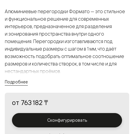
Алюминиевые перегородки Формато — это стильное
и функциональное решение для современных
интерьеров, предназначенное для разделения
и зонирования пространства внутри одного
помещения. Перегородки изготавливаются под
индивидуальные размеры с шагом в 1 мм, что даёт
возможность подобрать оптимальное соотношение
размеров и количества створок, в том числе и для
нестандартных проёмов.
Подробнее
Конструкция, выполненная из алюминия, получается
прочной, но в то же время лёгкой и лаконичной,
от
763 182 ₸
а большой выбор вставок из стекла с различными
эффектами позволяет создавать разнообразные
решения в интерьере и варьировать освещённость.
Сконфигурировать