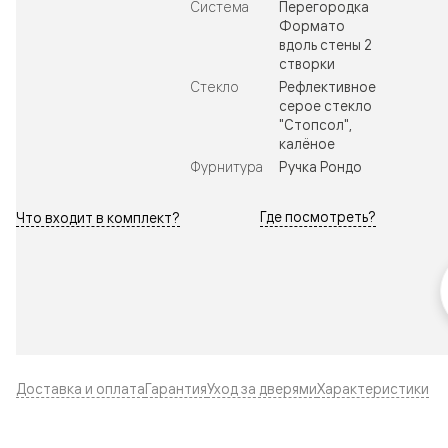
Система
Перегородка
Формато
вдоль стены 2
створки
Стекло
Рефлективное
серое стекло
"Стопсол",
калёное
Фурнитура
Ручка Рондо
Где посмотреть?
Что входит в комплект?
Доставка и оплата
Гарантия
Уход за дверями
Характеристики