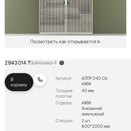
Посмотреть как открывается
2 843 014 ₸
3 390 660 ₸
i
Артикул
АЛПР 040.06
В
АЖМ
корзину
Толщина
40 мм
полотна
Отделка
АЖМ
Алюминий
жемчужный
Створки
2 шт.
800*2000 мм