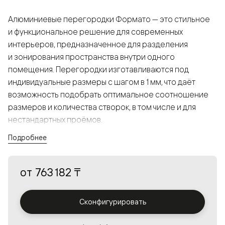
Алюминиевые перегородки Формато — это стильное
и функциональное решение для современных
интерьеров, предназначенное для разделения
и зонирования пространства внутри одного
помещения. Перегородки изготавливаются под
индивидуальные размеры с шагом в 1 мм, что даёт
возможность подобрать оптимальное соотношение
размеров и количества створок, в том числе и для
нестандартных проёмов.
Подробнее
Конструкция, выполненная из алюминия, получается
прочной, но в то же время лёгкой и лаконичной,
от
763 182 ₸
а большой выбор вставок из стекла с различными
эффектами позволяет создавать разнообразные
решения в интерьере и варьировать освещённость.
Сконфигурировать