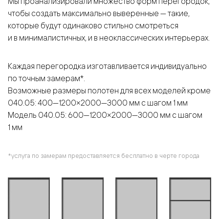
Мы проанализировали множество форм перегородок,
чтобы создать максимально выверенные — такие,
которые будут одинаково стильно смотреться
и в минималистичных, и в неоклассических интерьерах.
Каждая перегородка изготавливается индивидуально
по точным замерам*.
Возможные размеры полотен для всех моделей кроме
040.05: 400—1200×2000—3000 мм с шагом 1 мм
Модель 040.05: 600—1200×2000—3000 мм с шагом
1 мм
*услуга по замерам предоставляется бесплатно в черте города