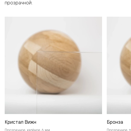
прозрачной.
Кристал Вижн
Бронза
Прозрачное, калёное, 6 мм
Прозрачное, т