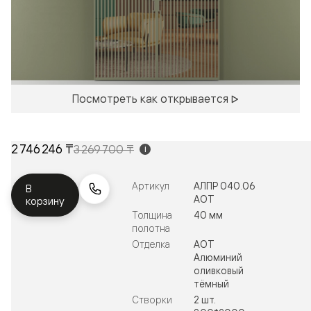
Посмотреть как открывается
2 746 246 ₸
3 269 700 ₸
i
Артикул
АЛПР 040.06
В
АОТ
корзину
Толщина
40 мм
полотна
Отделка
АОТ
Алюминий
оливковый
тёмный
Створки
2 шт.