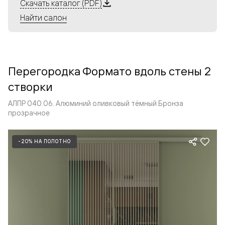
Алюминиевые перегородки имеют единый профиль
Скачать каталог (PDF)
с алюминиевыми дверьми и легко сочетаются в одном
Найти салон
пространстве, не перегружая его. Также их можно
комбинировать в интерьере с полотнами из нашего
стандартного ассортимента. Помимо этого, система
алюминиевых перегородок и дверей координируется
Перегородка Формато вдоль стены 2
со стеновыми панелями Волховец.
створки
АЛПР 040.06. Алюминий оливковый тёмный Бронза
прозрачное
-20% НА ПОЛОТНО