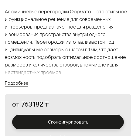
Алюминиевые перегородки Формато — это стильное
и функциональное решение для современных
интерьеров, предназначенное для разделения
и зонирования пространства внутри одного
помещения. Перегородки изготавливаются под
индивидуальные размеры с шагом в 1 мм, что даёт
возможность подобрать оптимальное соотношение
размеров и количества створок, в том числе и для
нестандартных проёмов.
Подробнее
Конструкция, выполненная из алюминия, получается
прочной, но в то же время лёгкой и лаконичной,
от
763 182 ₸
а большой выбор вставок из стекла с различными
эффектами позволяет создавать разнообразные
решения в интерьере и варьировать освещённость.
Сконфигурировать