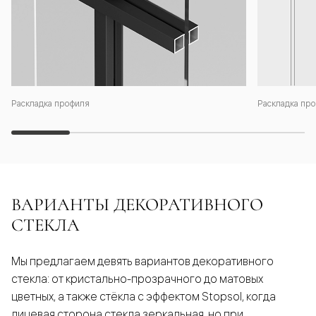
Раскладка профиля
Раскладка про
ВАРИАНТЫ ДЕКОРАТИВНОГО
СТЕКЛА
Мы предлагаем девять вариантов декоративного
стекла: от кристально-прозрачного до матовых
цветных, а также стёкла с эффектом Stopsol, когда
лицевая сторона стекла зеркальная, но при