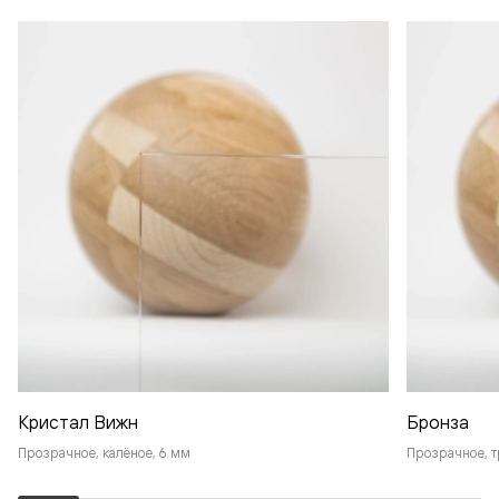
Кристал Вижн
Бронза
Прозрачное, калёное, 6 мм
Прозрачное, т