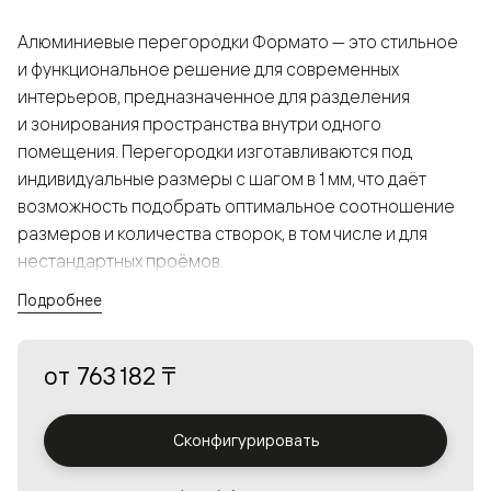
Алюминиевые перегородки Формато — это стильное
и функциональное решение для современных
интерьеров, предназначенное для разделения
и зонирования пространства внутри одного
помещения. Перегородки изготавливаются под
индивидуальные размеры с шагом в 1 мм, что даёт
возможность подобрать оптимальное соотношение
размеров и количества створок, в том числе и для
нестандартных проёмов.
Подробнее
Конструкция, выполненная из алюминия, получается
прочной, но в то же время лёгкой и лаконичной,
от
763 182 ₸
а большой выбор вставок из стекла с различными
эффектами позволяет создавать разнообразные
решения в интерьере и варьировать освещённость.
Сконфигурировать