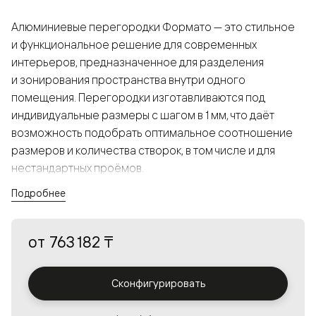
Алюминиевые перегородки Формато — это стильное
и функциональное решение для современных
интерьеров, предназначенное для разделения
и зонирования пространства внутри одного
помещения. Перегородки изготавливаются под
индивидуальные размеры с шагом в 1 мм, что даёт
возможность подобрать оптимальное соотношение
размеров и количества створок, в том числе и для
нестандартных проёмов.
Подробнее
Конструкция, выполненная из алюминия, получается
прочной, но в то же время лёгкой и лаконичной,
от
763 182 ₸
а большой выбор вставок из стекла с различными
эффектами позволяет создавать разнообразные
решения в интерьере и варьировать освещённость.
Сконфигурировать