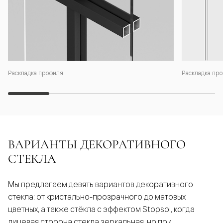
Раскладка профиля
Раскладка про
ВАРИАНТЫ ДЕКОРАТИВНОГО
СТЕКЛА
Мы предлагаем девять вариантов декоративного
стекла: от кристально-прозрачного до матовых
цветных, а также стёкла с эффектом Stopsol, когда
лицевая сторона стекла зеркальная, но при