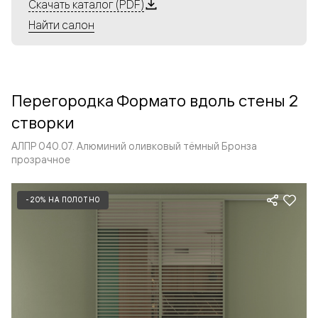
Алюминиевые перегородки имеют единый профиль
Скачать каталог (PDF)
с алюминиевыми дверьми и легко сочетаются в одном
Найти салон
пространстве, не перегружая его. Также их можно
комбинировать в интерьере с полотнами из нашего
стандартного ассортимента. Помимо этого, система
алюминиевых перегородок и дверей координируется
Перегородка Формато вдоль стены 2
со стеновыми панелями Волховец.
створки
АЛПР 040.07. Алюминий оливковый тёмный Бронза
прозрачное
-20% НА ПОЛОТНО