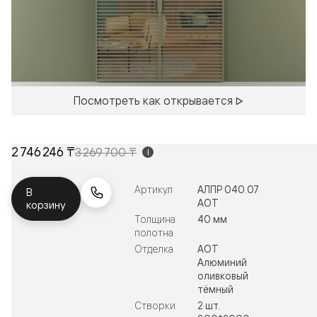
Посмотреть как открывается
2 746 246 ₸
3 269 700 ₸
i
Артикул
АЛПР 040.07
В
АОТ
корзину
Толщина
40 мм
полотна
Отделка
АОТ
Алюминий
оливковый
тёмный
Створки
2 шт.