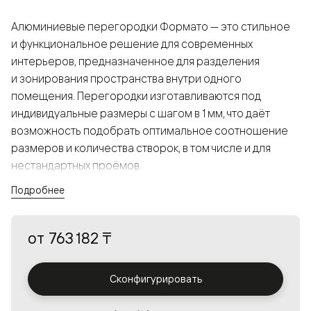
Алюминиевые перегородки Формато — это стильное
и функциональное решение для современных
интерьеров, предназначенное для разделения
и зонирования пространства внутри одного
помещения. Перегородки изготавливаются под
индивидуальные размеры с шагом в 1 мм, что даёт
возможность подобрать оптимальное соотношение
размеров и количества створок, в том числе и для
нестандартных проёмов.
Подробнее
Конструкция, выполненная из алюминия, получается
прочной, но в то же время лёгкой и лаконичной,
от
763 182 ₸
а большой выбор вставок из стекла с различными
эффектами позволяет создавать разнообразные
решения в интерьере и варьировать освещённость.
Сконфигурировать