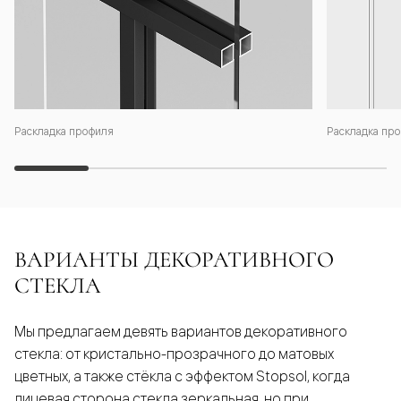
Раскладка профиля
Раскладка про
ВАРИАНТЫ ДЕКОРАТИВНОГО
СТЕКЛА
Мы предлагаем девять вариантов декоративного
стекла: от кристально-прозрачного до матовых
цветных, а также стёкла с эффектом Stopsol, когда
лицевая сторона стекла зеркальная, но при