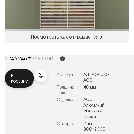
Посмотреть как открывается
2 746 246 ₸
3 269 700 ₸
i
Артикул
АЛПР 040.07
В
АОС
корзину
Толщина
40 мм
полотна
Отделка
АОС
Алюминий
облачно-
серый
Створки
2 шт.
800*2000