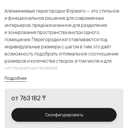
Алюминиевые перегородки Формато — это стильное
и функциональное решение для современных
интерьеров, предназначенное для разделения
и зонирования пространства внутри одного
помещения. Перегородки изготавливаются под
индивидуальные размеры с шагом в 1 мм, что даёт
возможность подобрать оптимальное соотношение
размеров и количества створок, в том числе и для
нестандартных проёмов.
Подробнее
Конструкция, выполненная из алюминия, получается
прочной, но в то же время лёгкой и лаконичной,
от
763 182 ₸
а большой выбор вставок из стекла с различными
эффектами позволяет создавать разнообразные
решения в интерьере и варьировать освещённость.
Сконфигурировать