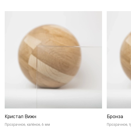
Кристал Вижн
Бронза
Прозрачное, калёное, 6 мм
Прозрачное, т