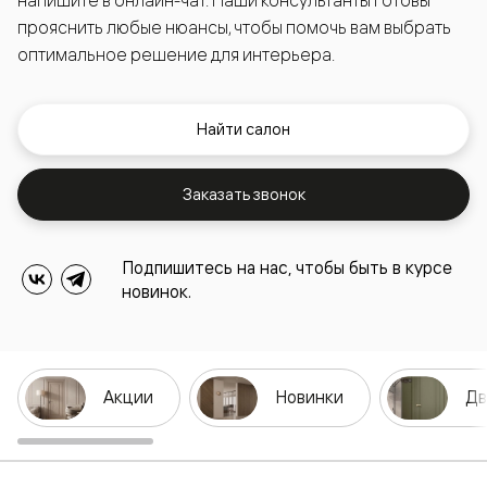
напишите в онлайн-чат. Наши консультанты готовы
прояснить любые нюансы, чтобы помочь вам выбрать
оптимальное решение для интерьера.
Найти салон
Заказать звонок
Подпишитесь на нас, чтобы быть в курсе
новинок.
Акции
Новинки
Дв