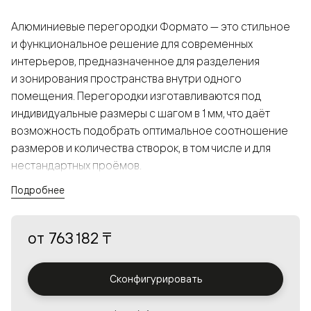
Алюминиевые перегородки Формато — это стильное
и функциональное решение для современных
интерьеров, предназначенное для разделения
и зонирования пространства внутри одного
помещения. Перегородки изготавливаются под
индивидуальные размеры с шагом в 1 мм, что даёт
возможность подобрать оптимальное соотношение
размеров и количества створок, в том числе и для
нестандартных проёмов.
Подробнее
Конструкция, выполненная из алюминия, получается
прочной, но в то же время лёгкой и лаконичной,
от
763 182 ₸
а большой выбор вставок из стекла с различными
эффектами позволяет создавать разнообразные
решения в интерьере и варьировать освещённость.
Сконфигурировать