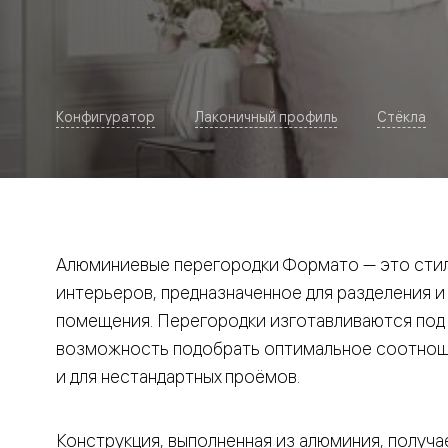
Рокка
Фрэйм
Альба
Дюна
Париж
Нео
Конфигуратор
Лаконичный профиль
Стёкла
Классик
Линия
Гладкие
и
скрытые
Планум
Про —
алюмини
Алюминиевые перегородки Формато — это стил
кромка
Планум
интерьеров, предназначенное для разделения и
Секрето
помещения. Перегородки изготавливаются под и
-
скрытые
возможность подобрать оптимальное соотноше
двери
Дизайнер
и для нестандартных проёмов.
Селект —
фрезеро
по
Конструкция, выполненная из алюминия, получае
шпону