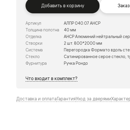
Тоскана
Добавить в корзину
Заказ
Литера
Тоскана
Ромбо
Тоскана
Артикул
АЛПР 040.07 АНСР
Элегантэ
Толщина полотна
40 мм
Лигнум
Отделка
АНСР Алюминий нейтральный се
Совреме
стиль
Створки
2 шт. 800*2000 мм
Фридом
Система
Перегородка Формато вдоль сте
Рифт
Стекло
Сатинированное серое стекло, 
Вельвет
Планум
Фурнитура
Ручка Рондо
Планум
Про
Что входит в комплект?
Линия
Дизайн
Палаццо
Селект
Доставка и оплата
Гарантия
Уход за дверями
Характе
Софтфор
Зеркальн
Планум
Про
Скрытые
двери