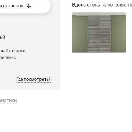
Вдоль стены на потолок т
ать звонок
рый
нный
ны 2 створки
триплекс
Где посмотреть?
ристики
м
ые