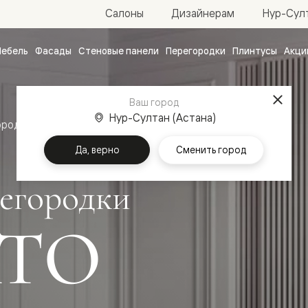
Нур-Султ
Салоны
Дизайнерам
ебель
Фасады
Стеновые панели
Перегородки
Плинтусы
Акци
атные
ые
Ваш город
чные
Нур-Султан (Астана)
ородки
Да, верно
Сменить город
егородки
ТО
ванные