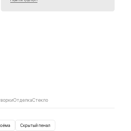
творки
Отделка
Стекло
роёма
Скрытый пенал