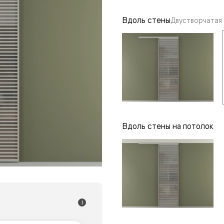
одки
Вдоль стены
Двустворчатая
ика
Вдоль стены на потолок
i