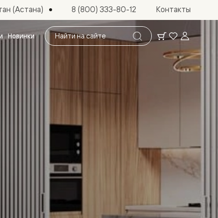
ан (Астана)
8 (800) 333-80-12
Контакты
Поиск
и
Новинки
по
сайту