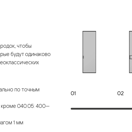
е
я
родок, чтобы
е
орые будут одинаково
ные
неоклассических
пон
ные
ально по точным
01
02
 кроме 040.05: 400—
яющей
агом 1 мм