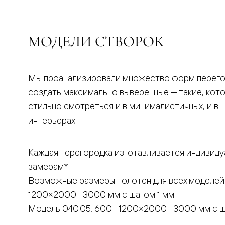
бука
Шпоновы
отделки
Имитация
МОДЕЛИ СТВОРОК
шпона
Из
алюмини
и
стекла
Мы проанализировали множество форм перего
Покрыты
создать максимально выверенные — такие, кот
эмалью
Однотон
стильно смотреться и в минималистичных, и в 
ПЭТ
интерьерах.
Мультиш
Раздвиж
двери
Вдоль
Каждая перегородка изготавливается индивиду
стены
замерам*.
В
пенал
Возможные размеры полотен для всех моделей
Со
скрытой
1200×2000—3000 мм с шагом 1 мм
направл
Модель 040.05: 600—1200×2000—3000 мм с ш
Арочные
двери