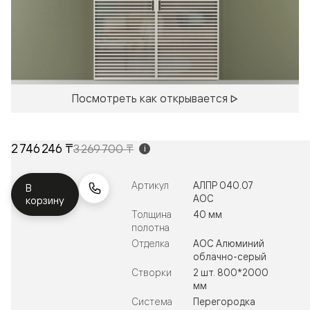
Посмотреть как открывается
2 746 246 ₸
3 269 700 ₸
i
Артикул
АЛПР 040.07
В
АОС
корзину
Толщина
40 мм
полотна
Отделка
АОС Алюминий
облачно-серый
Створки
2 шт. 800*2000
мм
Система
Перегородка