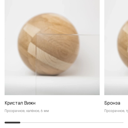
Кристал Вижн
Бронза
Прозрачное, калёное, 6 мм
Прозрачное, т