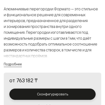
Алюминиевые перегородки Формато — это стильное
и функциональное решение для современных
интерьеров, предназначенное для разделения
и зонирования пространства внутри одного
помещения. Перегородки изготавливаются под
индивидуальные размеры с шагом в 1 мм, что даёт
возможность подобрать оптимальное соотношение
размеров и количества створок, в том числе и для
нестандартных проёмов.
Подробнее
Конструкция, выполненная из алюминия, получается
прочной, но в то же время лёгкой и лаконичной,
от
763 182 ₸
а большой выбор вставок из стекла с различными
эффектами позволяет создавать разнообразные
решения в интерьере и варьировать освещённость.
Сконфигурировать