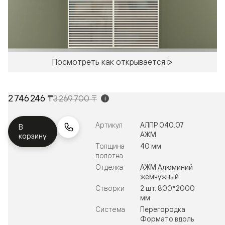
Посмотреть как открывается
2 746 246 ₸
3 269 700 ₸
i
Артикул
АЛПР 040.07
В
АЖМ
корзину
Толщина
40 мм
полотна
Отделка
АЖМ Алюминий
жемчужный
Створки
2 шт. 800*2000
мм
Система
Перегородка
Формато вдоль