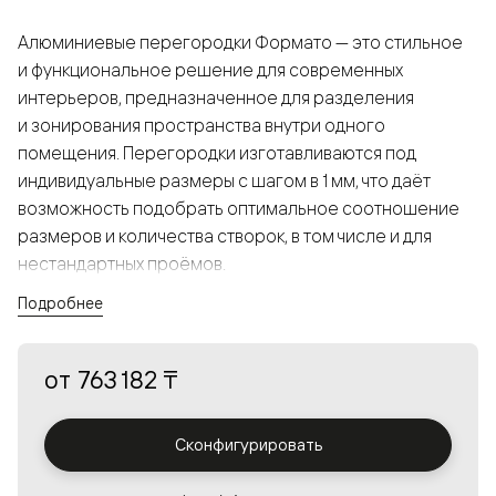
Алюминиевые перегородки Формато — это стильное
и функциональное решение для современных
интерьеров, предназначенное для разделения
и зонирования пространства внутри одного
помещения. Перегородки изготавливаются под
индивидуальные размеры с шагом в 1 мм, что даёт
возможность подобрать оптимальное соотношение
размеров и количества створок, в том числе и для
нестандартных проёмов.
Подробнее
Конструкция, выполненная из алюминия, получается
прочной, но в то же время лёгкой и лаконичной,
от
763 182 ₸
а большой выбор вставок из стекла с различными
эффектами позволяет создавать разнообразные
решения в интерьере и варьировать освещённость.
Сконфигурировать