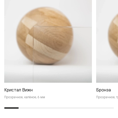
Кристал Вижн
Бронза
Прозрачное, калёное, 6 мм
Прозрачное, т