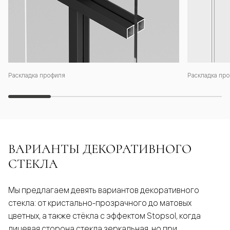
Раскладка профиля
Раскладка про
ВАРИАНТЫ ДЕКОРАТИВНОГО
СТЕКЛА
Мы предлагаем девять вариантов декоративного
стекла: от кристально-прозрачного до матовых
цветных, а также стёкла с эффектом Stopsol, когда
лицевая сторона стекла зеркальная, но при