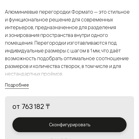
Алюминиевые перегородки Формато — это стильное
и функциональное решение для современных
интерьеров, предназначенное для разделения
и зонирования пространства внутри одного
помещения. Перегородки изготавливаются под
индивидуальные размеры с шагом в 1 мм, что даёт
возможность подобрать оптимальное соотношение
размеров и количества створок, в том числе и для
нестандартных проёмов.
Подробнее
Конструкция, выполненная из алюминия, получается
прочной, но в то же время лёгкой и лаконичной,
от
763 182 ₸
а большой выбор вставок из стекла с различными
эффектами позволяет создавать разнообразные
решения в интерьере и варьировать освещённость.
Сконфигурировать