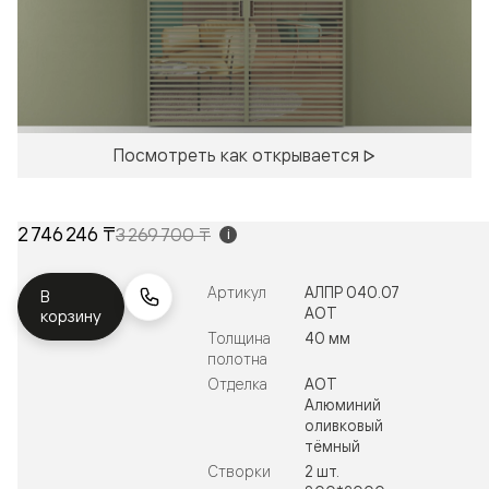
Посмотреть как открывается
2 746 246 ₸
3 269 700 ₸
i
Артикул
АЛПР 040.07
В
АОТ
корзину
Толщина
40 мм
полотна
Отделка
АОТ
Алюминий
оливковый
тёмный
Створки
2 шт.