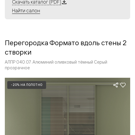
Алюминиевые перегородки имеют единый профиль
Скачать каталог (PDF)
с алюминиевыми дверьми и легко сочетаются в одном
Найти салон
пространстве, не перегружая его. Также их можно
комбинировать в интерьере с полотнами из нашего
стандартного ассортимента. Помимо этого, система
алюминиевых перегородок и дверей координируется
Перегородка Формато вдоль стены 2
со стеновыми панелями Волховец.
створки
АЛПР 040.07. Алюминий оливковый тёмный Серый
прозрачное
-20% НА ПОЛОТНО