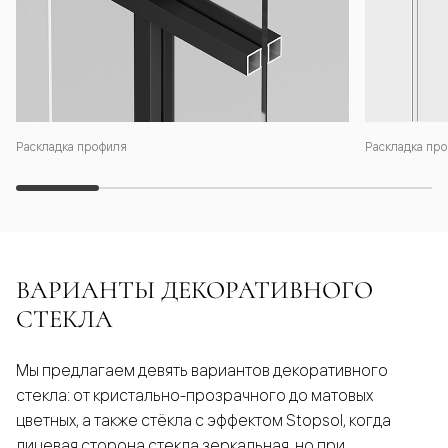
Раскладка профиля
Раскладка про
ВАРИАНТЫ ДЕКОРАТИВНОГО
СТЕКЛА
Мы предлагаем девять вариантов декоративного
стекла: от кристально-прозрачного до матовых
цветных, а также стёкла с эффектом Stopsol, когда
лицевая сторона стекла зеркальная, но при