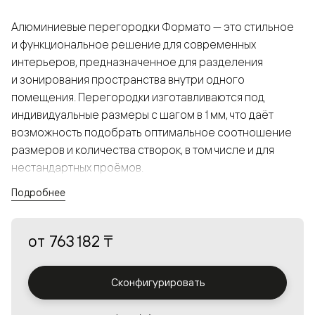
Алюминиевые перегородки Формато — это стильное
и функциональное решение для современных
интерьеров, предназначенное для разделения
и зонирования пространства внутри одного
помещения. Перегородки изготавливаются под
индивидуальные размеры с шагом в 1 мм, что даёт
возможность подобрать оптимальное соотношение
размеров и количества створок, в том числе и для
нестандартных проёмов.
Подробнее
Конструкция, выполненная из алюминия, получается
прочной, но в то же время лёгкой и лаконичной,
от
763 182 ₸
а большой выбор вставок из стекла с различными
эффектами позволяет создавать разнообразные
решения в интерьере и варьировать освещённость.
Сконфигурировать