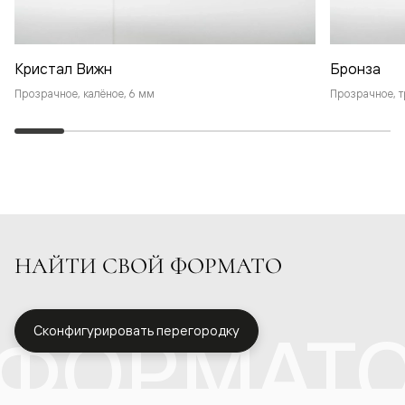
Кристал Вижн
Бронза
Прозрачное, калёное, 6 мм
Прозрачное, т
НАЙТИ СВОЙ ФОРМАТО
ФОРМАТ
Сконфигурировать перегородку