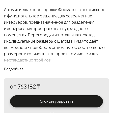
Алюминиевые перегородки Формато — это стильное
и функциональное решение для современных
интерьеров, предназначенное для разделения
и зонирования пространства внутри одного
помещения. Перегородки изготавливаются под
индивидуальные размеры с шагом в 1 мм, что даёт
возможность подобрать оптимальное соотношение
размеров и количества створок, в том числе и для
нестандартных проёмов.
Подробнее
Конструкция, выполненная из алюминия, получается
прочной, но в то же время лёгкой и лаконичной,
от
763 182 ₸
а большой выбор вставок из стекла с различными
эффектами позволяет создавать разнообразные
решения в интерьере и варьировать освещённость.
Сконфигурировать