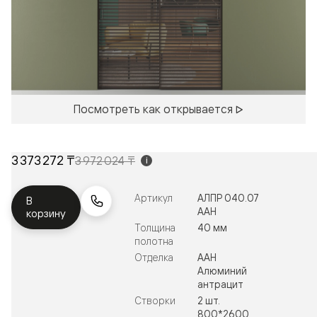
Посмотреть как открывается
3 373 272 ₸
3 972 024 ₸
i
Артикул
АЛПР 040.07
В
ААН
корзину
Толщина
40 мм
полотна
Отделка
ААН
Алюминий
антрацит
Створки
2 шт.
800*2600