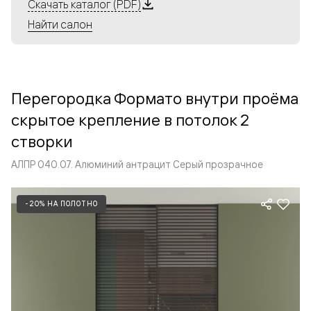
Алюминиевые перегородки имеют единый профиль
Скачать каталог (PDF)
с алюминиевыми дверьми и легко сочетаются в одном
Найти салон
пространстве, не перегружая его. Также их можно
комбинировать в интерьере с полотнами из нашего
стандартного ассортимента. Помимо этого, система
алюминиевых перегородок и дверей координируется
Перегородка Формато внутри проёма
со стеновыми панелями Волховец.
скрытое крепление в потолок 2
створки
АЛПР 040.07. Алюминий антрацит Серый прозрачное
-20% НА ПОЛОТНО