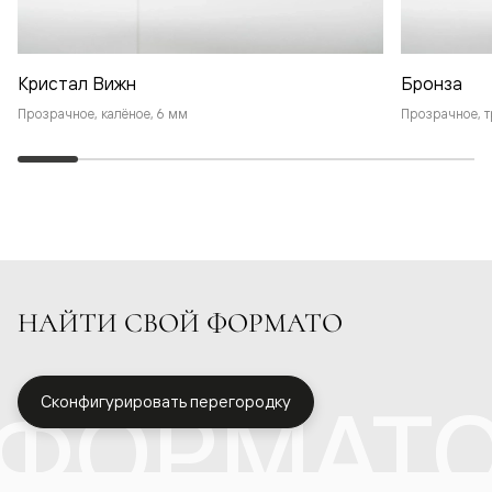
Кристал Вижн
Бронза
Прозрачное, калёное, 6 мм
Прозрачное, т
НАЙТИ СВОЙ ФОРМАТО
ФОРМАТ
Сконфигурировать перегородку