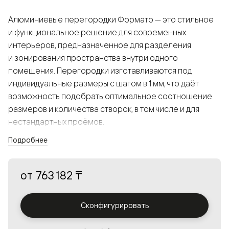
Алюминиевые перегородки Формато — это стильное
и функциональное решение для современных
интерьеров, предназначенное для разделения
и зонирования пространства внутри одного
помещения. Перегородки изготавливаются под
индивидуальные размеры с шагом в 1 мм, что даёт
возможность подобрать оптимальное соотношение
размеров и количества створок, в том числе и для
нестандартных проёмов.
Подробнее
Конструкция, выполненная из алюминия, получается
прочной, но в то же время лёгкой и лаконичной,
от
763 182 ₸
а большой выбор вставок из стекла с различными
эффектами позволяет создавать разнообразные
решения в интерьере и варьировать освещённость.
Сконфигурировать