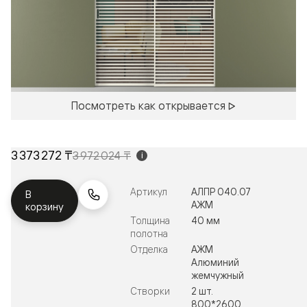
Посмотреть как открывается
3 373 272 ₸
3 972 024 ₸
i
Артикул
АЛПР 040.07
В
АЖМ
корзину
Толщина
40 мм
полотна
Отделка
АЖМ
Алюминий
жемчужный
Створки
2 шт.
800*2600