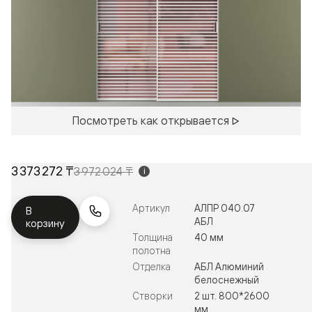
Посмотреть как открывается
3 373 272 ₸
3 972 024 ₸
i
Артикул
АЛПР 040.07
В
АБЛ
корзину
Толщина
40 мм
полотна
Отделка
АБЛ Алюминий
белоснежный
Створки
2 шт. 800*2600
мм