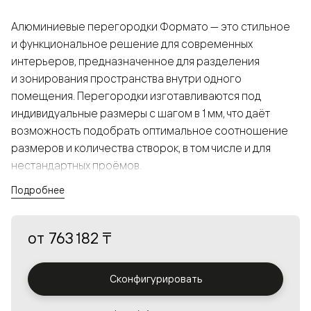
Алюминиевые перегородки Формато — это стильное
и функциональное решение для современных
интерьеров, предназначенное для разделения
и зонирования пространства внутри одного
помещения. Перегородки изготавливаются под
индивидуальные размеры с шагом в 1 мм, что даёт
возможность подобрать оптимальное соотношение
размеров и количества створок, в том числе и для
нестандартных проёмов.
Подробнее
Конструкция, выполненная из алюминия, получается
прочной, но в то же время лёгкой и лаконичной,
от
763 182 ₸
а большой выбор вставок из стекла с различными
эффектами позволяет создавать разнообразные
решения в интерьере и варьировать освещённость.
Сконфигурировать