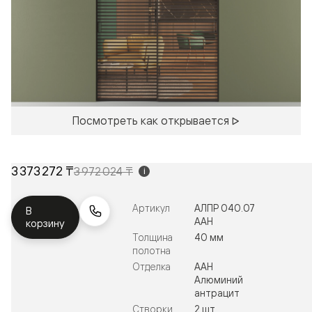
Посмотреть как открывается
3 373 272 ₸
3 972 024 ₸
i
Артикул
АЛПР 040.07
В
ААН
корзину
Толщина
40 мм
полотна
Отделка
ААН
Алюминий
антрацит
Створки
2 шт.