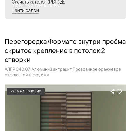
Алюминиевые перегородки имеют единый профиль
Скачать каталог (PDF)
с алюминиевыми дверьми и легко сочетаются в одном
Найти салон
пространстве, не перегружая его. Также их можно
комбинировать в интерьере с полотнами из нашего
стандартного ассортимента. Помимо этого, система
алюминиевых перегородок и дверей координируется
Перегородка Формато внутри проёма
со стеновыми панелями Волховец.
скрытое крепление в потолок 2
створки
АЛПР 040.07. Алюминий антрацит Прозрачное оранжевое
стекло, триплекс, 6мм
-20% НА ПОЛОТНО