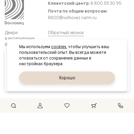
Клиентский центр:
8 800 511 30 95
Почта по общим вопросам:
8800@volhovez.natm.ru
Двери
Обратный звонок
и интерьерные
решения
Мы используем 
cookies
, чтобы улучшить ваш 
пользовательский опыт. Вы всегда можете 
Ваш город
отказаться от сохранения данных в 
Сайт не является публичной офертой
Нур-Султан (Астана)
Правовая информация
Дизайн сайта совместно с агентством
Супрематика
Да, верно
Хорошо
Сменить город
© 2026 Волховец
Could not connect to the reCAPTCHA service. Please check
your internet connection and reload to get a reCAPTCHA
challenge.