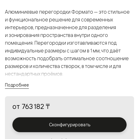
Алюминиевые перегородки Формато — это стильное
и функциональное решение для современных
интерьеров, предназначенное для разделения
и зонирования пространства внутри одного
помещения. Перегородки изготавливаются под
индивидуальные размеры с шагом в 1 мм, что даёт
возможность подобрать оптимальное соотношение
размеров и количества створок, в том числе и для
нестандартных проёмов.
Подробнее
Конструкция, выполненная из алюминия, получается
прочной, но в то же время лёгкой и лаконичной,
от
763 182 ₸
а большой выбор вставок из стекла с различными
эффектами позволяет создавать разнообразные
решения в интерьере и варьировать освещённость.
Сконфигурировать