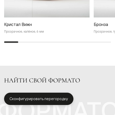
Кристал Вижн
Бронза
Прозрачное, калёное, 6 мм
Прозрачное, т
НАЙТИ СВОЙ ФОРМАТО
ФОРМАТ
Сконфигурировать перегородку