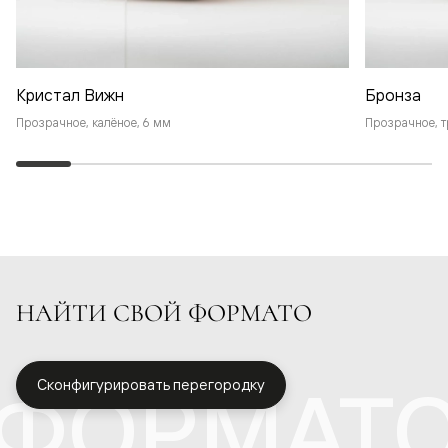
Кристал Вижн
Бронза
Прозрачное, калёное, 6 мм
Прозрачное, т
НАЙТИ СВОЙ ФОРМАТО
ФОРМАТ
Сконфигурировать перегородку