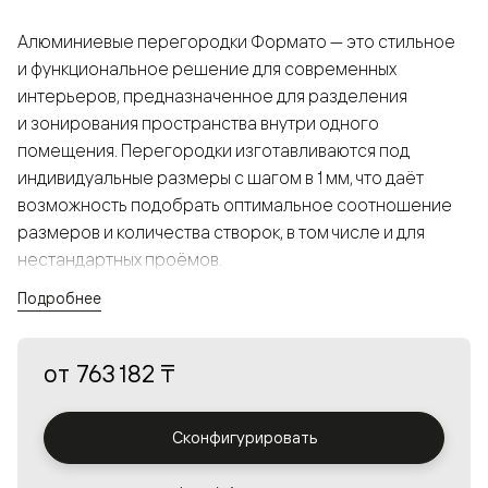
Алюминиевые перегородки Формато — это стильное
и функциональное решение для современных
интерьеров, предназначенное для разделения
и зонирования пространства внутри одного
помещения. Перегородки изготавливаются под
индивидуальные размеры с шагом в 1 мм, что даёт
возможность подобрать оптимальное соотношение
размеров и количества створок, в том числе и для
нестандартных проёмов.
Подробнее
Конструкция, выполненная из алюминия, получается
прочной, но в то же время лёгкой и лаконичной,
от
763 182 ₸
а большой выбор вставок из стекла с различными
эффектами позволяет создавать разнообразные
решения в интерьере и варьировать освещённость.
Сконфигурировать