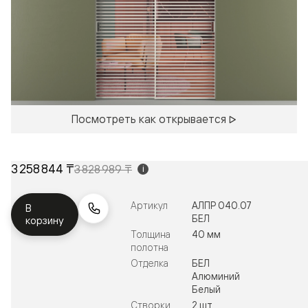
Посмотреть как открывается
3 258 844 ₸
3 828 989 ₸
i
Артикул
АЛПР 040.07
В
БЕЛ
корзину
Толщина
40 мм
полотна
Отделка
БЕЛ
Алюминий
Белый
Створки
2 шт.