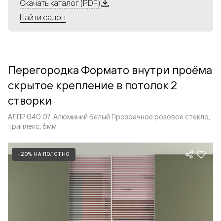
Алюминиевые перегородки имеют единый профиль
Скачать каталог (PDF)
с алюминиевыми дверьми и легко сочетаются в одном
Найти салон
пространстве, не перегружая его. Также их можно
комбинировать в интерьере с полотнами из нашего
стандартного ассортимента. Помимо этого, система
алюминиевых перегородок и дверей координируется
Перегородка Формато внутри проёма
со стеновыми панелями Волховец.
скрытое крепление в потолок 2
створки
АЛПР 040.07. Алюминий Белый Прозрачное розовое стекло,
триплекс, 6мм
-20% НА ПОЛОТНО