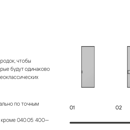
е
я
е
ные
родок, чтобы
орые будут одинаково
пон
ные
неоклассических
ально по точным
01
02
яющей
 кроме 040.05: 400—