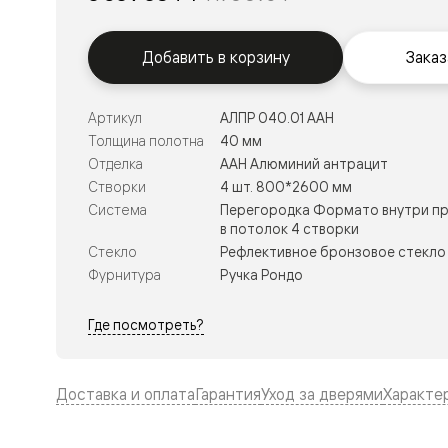
Тоскана
Литера
Тоскана
Ромбо
Добавить в корзину
Заказ
Тоскана
Элегантэ
Лигнум
Артикул
АЛПР 040.01 ААН
Совреме
Толщина полотна
40 мм
стиль
Фридом
Отделка
ААН Алюминий антрацит
Рифт
Створки
4 шт. 800*2600 мм
Вельвет
Система
Перегородка Формато внутри пр
Планум
в потолок 4 створки
Планум
Стекло
Рефлективное бронзовое стекло 
Про
Линия
Фурнитура
Ручка Рондо
Дизайн
Палаццо
Где посмотреть?
Селект
Софтфор
Зеркальн
Планум
Доставка и оплата
Гарантия
Уход за дверями
Характе
Про
Скрытые
двери