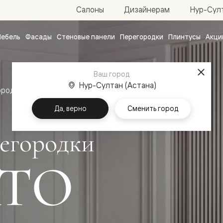
Нур-Султ
Салоны
Дизайнерам
ебель
Фасады
Стеновые панели
Перегородки
Плинтусы
Акци
атные
ые
Ваш город
чные
Нур-Султан (Астана)
ородки
Да, верно
Сменить город
егородки
ТО
ванные