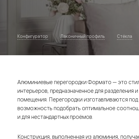
Рокка
Фрэйм
Альба
Дюна
Париж
Нео
Конфигуратор
Лаконичный профиль
Стёкла
Классик
Линия
Гладкие
и
скрытые
Планум
Про —
алюмини
Алюминиевые перегородки Формато — это стил
кромка
Планум
интерьеров, предназначенное для разделения и
Секрето
помещения. Перегородки изготавливаются под и
-
скрытые
возможность подобрать оптимальное соотноше
двери
Дизайнер
и для нестандартных проёмов.
Селект —
фрезеро
по
Конструкция, выполненная из алюминия, получае
шпону