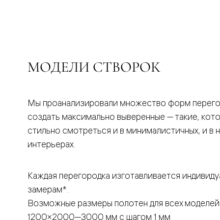
бука
Шпоновы
отделки
Имитация
шпона
Из
алюмини
МОДЕЛИ СТВОРОК
и
стекла
Покрыты
эмалью
Однотон
Мы проанализировали множество форм перего
ПЭТ
создать максимально выверенные — такие, кот
Мультиш
Раздвиж
стильно смотреться и в минималистичных, и в 
двери
интерьерах.
Вдоль
стены
В
пенал
Каждая перегородка изготавливается индивиду
Со
замерам*.
скрытой
направл
Возможные размеры полотен для всех моделей
Арочные
двери
1200×2000—3000 мм с шагом 1 мм