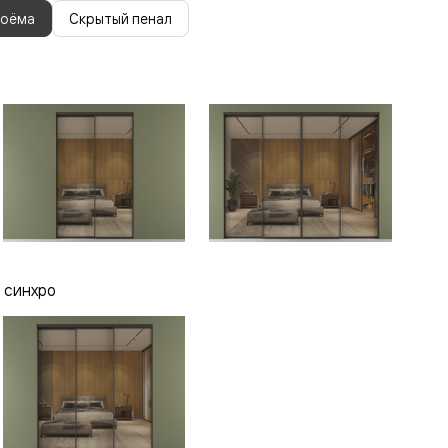
роёма
Скрытый пенал
 синхро