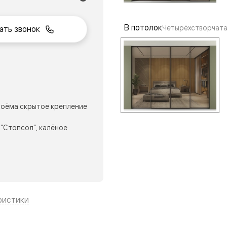
В потолок
Четырёхстворчата
ать звонок
нный
оёма скрытое крепление
"Стопсол", калёное
м
ые
ристики