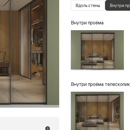
одки
Вдоль стены
Внутри п
ика
Внутри проёма
Внутри проёма телескопик
i