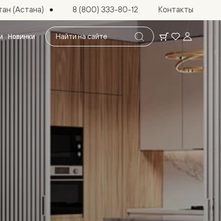
ан (Астана)
8 (800) 333-80-12
Контакты
Поиск
и
Новинки
по
сайту