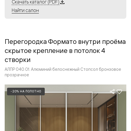
Алюминиевые перегородки имеют единый профиль
Скачать каталог (PDF)
с алюминиевыми дверьми и легко сочетаются в одном
Найти салон
пространстве, не перегружая его. Также их можно
комбинировать в интерьере с полотнами из нашего
стандартного ассортимента. Помимо этого, система
алюминиевых перегородок и дверей координируется
Перегородка Формато внутри проёма
со стеновыми панелями Волховец.
скрытое крепление в потолок 4
створки
АЛПР 040.01. Алюминий белоснежный Стопсол бронзовое
прозрачное
-20% НА ПОЛОТНО