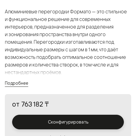
Алюминиевые перегородки Формато — это стильное
и функциональное решение для современных
интерьеров, предназначенное для разделения
и зонирования пространства внутри одного
помещения. Перегородки изготавливаются под
индивидуальные размеры с шагом в 1 мм, что даёт
возможность подобрать оптимальное соотношение
размеров и количества створок, в том числе и для
нестандартных проёмов.
Подробнее
Конструкция, выполненная из алюминия, получается
прочной, но в то же время лёгкой и лаконичной,
от
763 182 ₸
а большой выбор вставок из стекла с различными
эффектами позволяет создавать разнообразные
решения в интерьере и варьировать освещённость.
Сконфигурировать