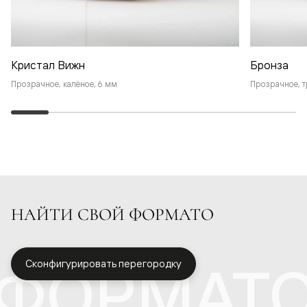
Кристал Вижн
Бронза
Прозрачное, калёное, 6 мм
Прозрачное, т
НАЙТИ СВОЙ ФОРМАТО
ФОРМАТ
Сконфигурировать перегородку