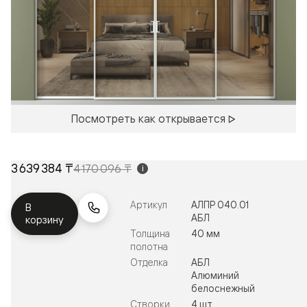
Посмотреть как открывается
3 639 384 ₸
4 170 096 ₸
i
Артикул
АЛПР 040.01
В
АБЛ
корзину
Толщина
40 мм
полотна
Отделка
АБЛ
Алюминий
белоснежный
Створки
4 шт.