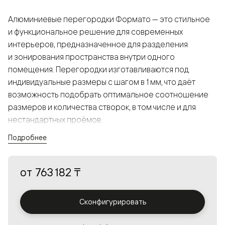
Алюминиевые перегородки Формато — это стильное
и функциональное решение для современных
интерьеров, предназначенное для разделения
и зонирования пространства внутри одного
помещения. Перегородки изготавливаются под
индивидуальные размеры с шагом в 1 мм, что даёт
возможность подобрать оптимальное соотношение
размеров и количества створок, в том числе и для
нестандартных проёмов.
Подробнее
Конструкция, выполненная из алюминия, получается
прочной, но в то же время лёгкой и лаконичной,
от
763 182 ₸
а большой выбор вставок из стекла с различными
эффектами позволяет создавать разнообразные
решения в интерьере и варьировать освещённость.
Сконфигурировать