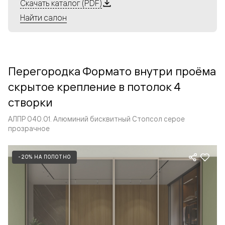
Алюминиевые перегородки имеют единый профиль
Скачать каталог (PDF)
с алюминиевыми дверьми и легко сочетаются в одном
Найти салон
пространстве, не перегружая его. Также их можно
комбинировать в интерьере с полотнами из нашего
стандартного ассортимента. Помимо этого, система
алюминиевых перегородок и дверей координируется
Перегородка Формато внутри проёма
со стеновыми панелями Волховец.
скрытое крепление в потолок 4
створки
АЛПР 040.01. Алюминий бисквитный Стопсол серое
прозрачное
-20% НА ПОЛОТНО