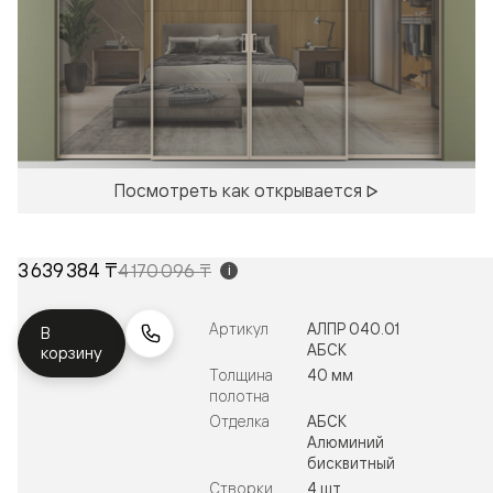
Посмотреть как открывается
3 639 384 ₸
4 170 096 ₸
i
Артикул
АЛПР 040.01
В
АБСК
корзину
Толщина
40 мм
полотна
Отделка
АБСК
Алюминий
бисквитный
Створки
4 шт.