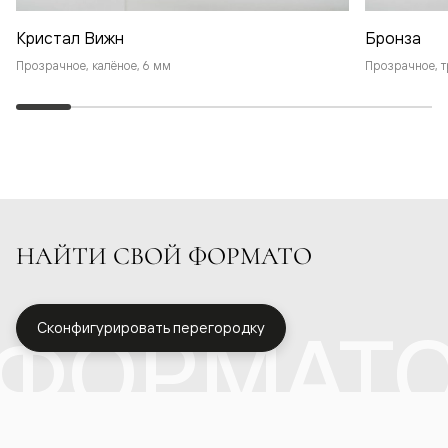
Кристал Вижн
Бронза
Прозрачное, калёное, 6 мм
Прозрачное, т
НАЙТИ СВОЙ ФОРМАТО
ФОРМАТ
Сконфигурировать перегородку