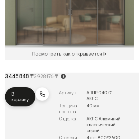
Посмотреть как открывается
3 445 848 ₸
3 928 176 ₸
i
Артикул
АЛПР 040.01
В
АКЛС
корзину
Толщина
40 мм
полотна
Отделка
АКЛС Алюминий
классический
серый
Створки
4 шт. 800*2600