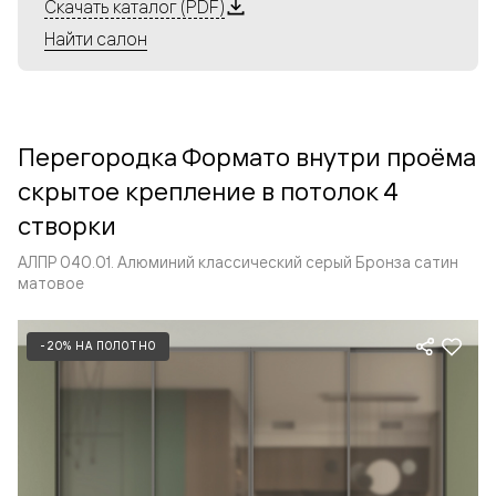
Алюминиевые перегородки имеют единый профиль
Скачать каталог (PDF)
с алюминиевыми дверьми и легко сочетаются в одном
Найти салон
пространстве, не перегружая его. Также их можно
комбинировать в интерьере с полотнами из нашего
стандартного ассортимента. Помимо этого, система
алюминиевых перегородок и дверей координируется
Перегородка Формато внутри проёма
со стеновыми панелями Волховец.
скрытое крепление в потолок 4
створки
АЛПР 040.01. Алюминий классический серый Бронза сатин
матовое
-20% НА ПОЛОТНО