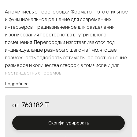
Алюминиевые перегородки Формато — это стильное
и функциональное решение для современных
интерьеров, предназначенное для разделения
и зонирования пространства внутри одного
помещения. Перегородки изготавливаются под
индивидуальные размеры с шагом в 1 мм, что даёт
возможность подобрать оптимальное соотношение
размеров и количества створок, в том числе и для
нестандартных проёмов.
Подробнее
Конструкция, выполненная из алюминия, получается
прочной, но в то же время лёгкой и лаконичной,
от
763 182 ₸
а большой выбор вставок из стекла с различными
эффектами позволяет создавать разнообразные
решения в интерьере и варьировать освещённость.
Сконфигурировать