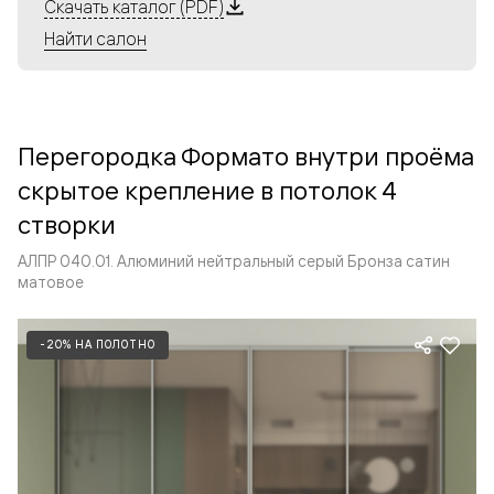
Алюминиевые перегородки имеют единый профиль
Скачать каталог (PDF)
с алюминиевыми дверьми и легко сочетаются в одном
Найти салон
пространстве, не перегружая его. Также их можно
комбинировать в интерьере с полотнами из нашего
стандартного ассортимента. Помимо этого, система
алюминиевых перегородок и дверей координируется
Перегородка Формато внутри проёма
со стеновыми панелями Волховец.
скрытое крепление в потолок 4
створки
АЛПР 040.01. Алюминий нейтральный серый Бронза сатин
матовое
-20% НА ПОЛОТНО