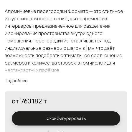
Алюминиевые перегородки Формато — это стильное
и функциональное решение для современных
интерьеров, предназначенное для разделения
и зонирования пространства внутри одного
помещения. Перегородки изготавливаются под
индивидуальные размеры с шагом в 1 мм, что даёт
возможность подобрать оптимальное соотношение
размеров и количества створок, в том числе и для
нестандартных проёмов.
Подробнее
Конструкция, выполненная из алюминия, получается
прочной, но в то же время лёгкой и лаконичной,
от
763 182 ₸
а большой выбор вставок из стекла с различными
эффектами позволяет создавать разнообразные
решения в интерьере и варьировать освещённость.
Сконфигурировать