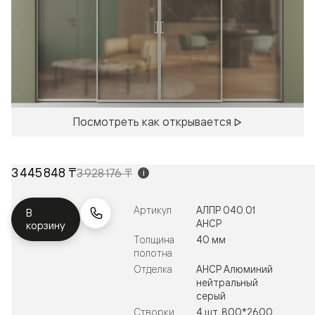
Посмотреть как открывается
3 445 848 ₸
3 928 176 ₸
i
Артикул
АЛПР 040.01
В
АНСР
корзину
Толщина
40 мм
полотна
Отделка
АНСР Алюминий
нейтральный
серый
Створки
4 шт. 800*2600