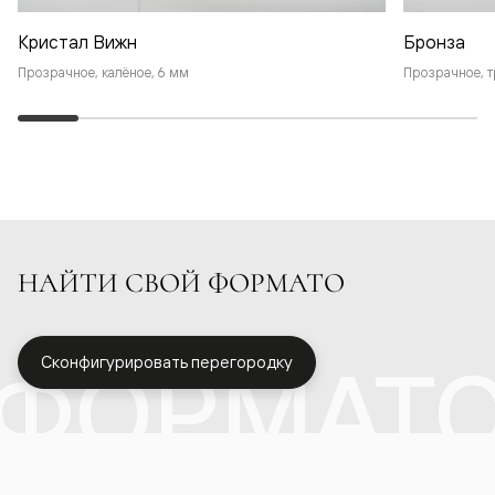
Кристал Вижн
Бронза
Прозрачное, калёное, 6 мм
Прозрачное, т
НАЙТИ СВОЙ ФОРМАТО
ФОРМАТ
Сконфигурировать перегородку