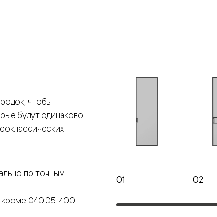
е
я
е
ные
родок, чтобы
орые будут одинаково
пон
ные
неоклассических
ально по точным
01
02
яющей
 кроме 040.05: 400—