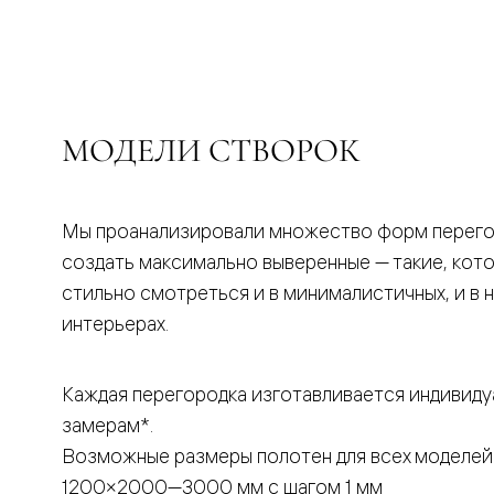
бука
Шпоновы
отделки
Имитация
шпона
Из
алюмини
МОДЕЛИ СТВОРОК
и
стекла
Покрыты
эмалью
Однотон
Мы проанализировали множество форм перего
ПЭТ
создать максимально выверенные — такие, кот
Мультиш
Раздвиж
стильно смотреться и в минималистичных, и в 
двери
интерьерах.
Вдоль
стены
В
пенал
Каждая перегородка изготавливается индивиду
Со
замерам*.
скрытой
направл
Возможные размеры полотен для всех моделей
Арочные
двери
1200×2000—3000 мм с шагом 1 мм