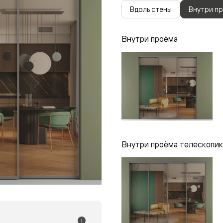
одки
Вдоль стены
Внутри п
ика
Внутри проёма
Внутри проёма телескопик
i