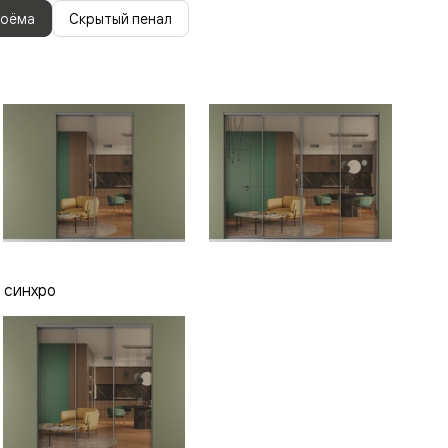
роёма
Скрытый пенал
 синхро