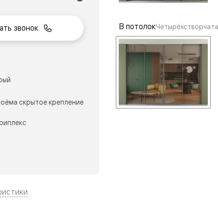
В потолок
Четырёхстворчата
ать звонок
нный
рый
оёма скрытое крепление
триплекс
м
ые
ристики