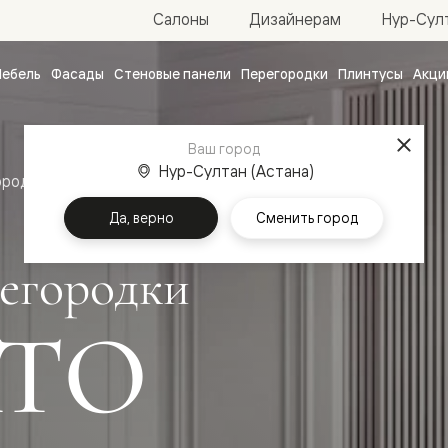
Нур-Султ
Салоны
Дизайнерам
ебель
Фасады
Стеновые панели
Перегородки
Плинтусы
Акци
атные
ые
Ваш город
чные
Нур-Султан (Астана)
ородки
Да, верно
Сменить город
егородки
ТО
ванные