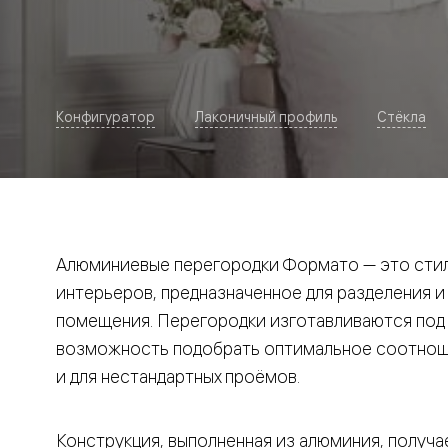
Рокка
Фрэйм
Альба
Дюна
Париж
Нео
Конфигуратор
Лаконичный профиль
Стёкла
Классик
Линия
Гладкие
и
скрытые
Планум
Про —
алюмини
Алюминиевые перегородки Формато — это стил
кромка
Планум
интерьеров, предназначенное для разделения и
Секрето
помещения. Перегородки изготавливаются под и
-
скрытые
возможность подобрать оптимальное соотноше
двери
Дизайнер
и для нестандартных проёмов.
Селект —
фрезеро
по
Конструкция, выполненная из алюминия, получае
шпону