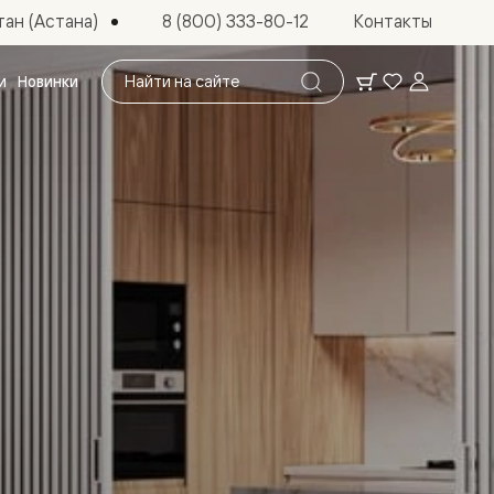
ан (Астана)
8 (800) 333-80-12
Контакты
Поиск
и
Новинки
по
сайту