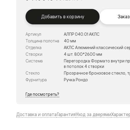
Тоскана
Литера
Тоскана
Ромбо
Добавить в корзину
Заказ
Тоскана
Элегантэ
Лигнум
Артикул
АЛПР 040.01 АКЛС
Совреме
Толщина полотна
40 мм
стиль
Фридом
Отделка
АКЛС Алюминий классический се
Рифт
Створки
4 шт. 800*2600 мм
Вельвет
Система
Перегородка Формато внутри пр
Планум
в потолок 4 створки
Планум
Стекло
Прозрачное бронзовое стекло, 
Про
Линия
Фурнитура
Ручка Рондо
Дизайн
Палаццо
Где посмотреть?
Селект
Софтфор
Зеркальн
Планум
Доставка и оплата
Гарантия
Уход за дверями
Характе
Про
Скрытые
двери