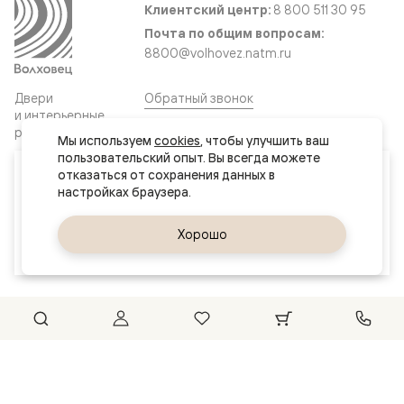
Клиентский центр:
8 800 511 30 95
Почта по общим вопросам:
8800@volhovez.natm.ru
Двери
Обратный звонок
и интерьерные
решения
Мы используем 
cookies
, чтобы улучшить ваш 
пользовательский опыт. Вы всегда можете 
Ваш город
отказаться от сохранения данных в 
Сайт не является публичной офертой
Нур-Султан (Астана)
Правовая информация
Дизайн сайта совместно с агентством
Супрематика
Да, верно
Хорошо
Сменить город
© 2026 Волховец
Could not connect to the reCAPTCHA service. Please check
your internet connection and reload to get a reCAPTCHA
challenge.