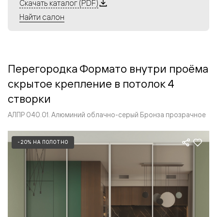
Алюминиевые перегородки имеют единый профиль
Скачать каталог (PDF)
с алюминиевыми дверьми и легко сочетаются в одном
Найти салон
пространстве, не перегружая его. Также их можно
комбинировать в интерьере с полотнами из нашего
стандартного ассортимента. Помимо этого, система
алюминиевых перегородок и дверей координируется
Перегородка Формато внутри проёма
со стеновыми панелями Волховец.
скрытое крепление в потолок 4
створки
АЛПР 040.01. Алюминий облачно-серый Бронза прозрачное
-20% НА ПОЛОТНО