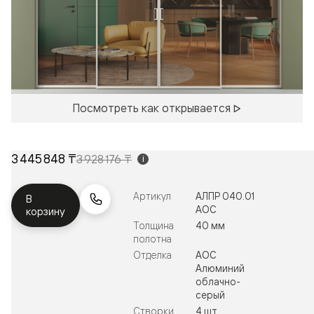
Посмотреть как открывается
3 445 848 ₸
3 928 176 ₸
i
Артикул
АЛПР 040.01
В
АОС
корзину
Толщина
40 мм
полотна
Отделка
АОС
Алюминий
облачно-
серый
Створки
4 шт.