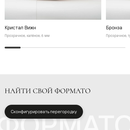
Кристал Вижн
Бронза
Прозрачное, калёное, 6 мм
Прозрачное, т
НАЙТИ СВОЙ ФОРМАТО
ФОРМАТ
Сконфигурировать перегородку