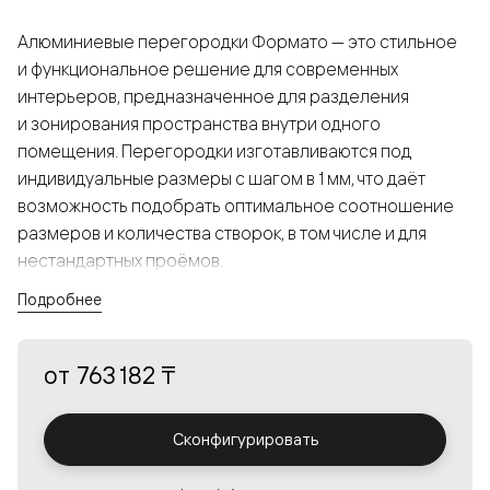
Алюминиевые перегородки Формато — это стильное
и функциональное решение для современных
интерьеров, предназначенное для разделения
и зонирования пространства внутри одного
помещения. Перегородки изготавливаются под
индивидуальные размеры с шагом в 1 мм, что даёт
возможность подобрать оптимальное соотношение
размеров и количества створок, в том числе и для
нестандартных проёмов.
Подробнее
Конструкция, выполненная из алюминия, получается
прочной, но в то же время лёгкой и лаконичной,
от
763 182 ₸
а большой выбор вставок из стекла с различными
эффектами позволяет создавать разнообразные
решения в интерьере и варьировать освещённость.
Сконфигурировать