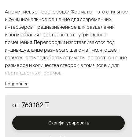
Алюминиевые перегородки Формато — это стильное
и функциональное решение для современных
интерьеров, предназначенное для разделения
и зонирования пространства внутри одного
помещения. Перегородки изготавливаются под
индивидуальные размеры с шагом в 1 мм, что даёт
возможность подобрать оптимальное соотношение
размеров и количества створок, в том числе и для
нестандартных проёмов.
Подробнее
Конструкция, выполненная из алюминия, получается
прочной, но в то же время лёгкой и лаконичной,
от
763 182 ₸
а большой выбор вставок из стекла с различными
эффектами позволяет создавать разнообразные
решения в интерьере и варьировать освещённость.
Сконфигурировать