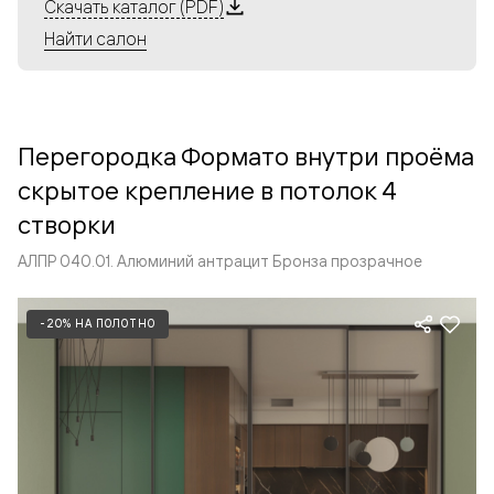
Алюминиевые перегородки имеют единый профиль
Скачать каталог (PDF)
с алюминиевыми дверьми и легко сочетаются в одном
Найти салон
пространстве, не перегружая его. Также их можно
комбинировать в интерьере с полотнами из нашего
стандартного ассортимента. Помимо этого, система
алюминиевых перегородок и дверей координируется
Перегородка Формато внутри проёма
со стеновыми панелями Волховец.
скрытое крепление в потолок 4
створки
АЛПР 040.01. Алюминий антрацит Бронза прозрачное
-20% НА ПОЛОТНО