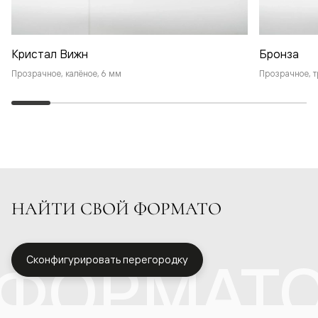
Кристал Вижн
Бронза
Прозрачное, калёное, 6 мм
Прозрачное, т
НАЙТИ СВОЙ ФОРМАТО
ФОРМАТ
Сконфигурировать перегородку