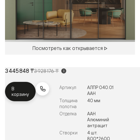
Посмотреть как открывается
3 445 848 ₸
3 928 176 ₸
i
Артикул
АЛПР 040.01
В
ААН
корзину
Толщина
40 мм
полотна
Отделка
ААН
Алюминий
антрацит
Створки
4 шт.
800*2600