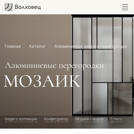
Главная
Каталог
Алюминиевые двери и перегородки
Алюминиевые перегородки
МОЗАИК
Видео о коллекции
Конфигуратор
Модели створок
Стекла
Ла