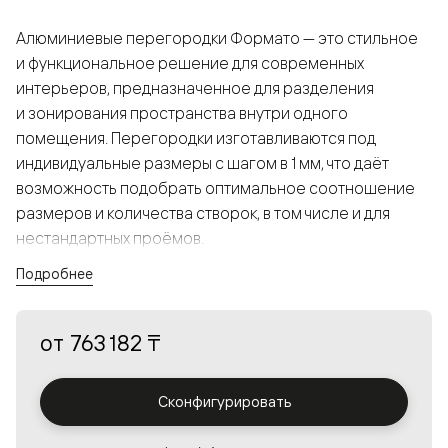
Алюминиевые перегородки Формато — это стильное
и функциональное решение для современных
интерьеров, предназначенное для разделения
и зонирования пространства внутри одного
помещения. Перегородки изготавливаются под
индивидуальные размеры с шагом в 1 мм, что даёт
возможность подобрать оптимальное соотношение
размеров и количества створок, в том числе и для
нестандартных проёмов.
Подробнее
Конструкция, выполненная из алюминия, получается
прочной, но в то же время лёгкой и лаконичной,
от
763 182 ₸
а большой выбор вставок из стекла с различными
эффектами позволяет создавать разнообразные
решения в интерьере и варьировать освещённость.
Сконфигурировать