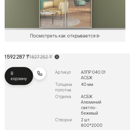
Посмотреть как открывается
1 592 287 ₸
1 827 252 ₸
i
Артикул
АЛПР 040.01
В
АСБЖ
корзину
Толщина
40 мм
полотна
Отделка
АСБЖ
Алюминий
светло-
бежевый
Створки
2 шт.
800*2000