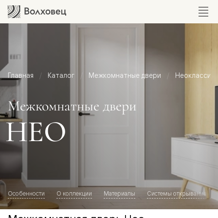
Главная
Каталог
Межкомнатные двери
Неоклассик
Межкомнатные двери
НЕО
Особенности
О коллекции
Материалы
Системы открывания