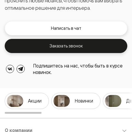
прояснить любые нюансы, чтобы помочь вам выбрать
оптимальное решение для интерьера.
Написать в чат
Заказать звонок
Подпишитесь на нас, чтобы быть в курсе
новинок.
Акции
Новинки
Дв
О компании