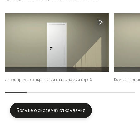
Дверь прямого открывания классический короб
Компланарный
Больше о системах открывания