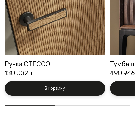
Ручка СТЕССО
Тумба п
130 032 ₸
490 946
В корзину