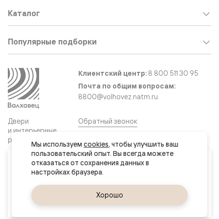
Каталог
Популярные подборки
Клиентский центр:
8 800 511 30 95
Почта по общим вопросам:
8800@volhovez.natm.ru
Двери
Обратный звонок
и интерьерные
решения
Мы используем 
cookies
, чтобы улучшить ваш 
пользовательский опыт. Вы всегда можете 
Ваш город
отказаться от сохранения данных в 
Сайт не является публичной офертой
Нур-Султан (Астана)
Правовая информация
Дизайн сайта совместно с агентством
Супрематика
Да, верно
Хорошо
Сменить город
© 2026 Волховец