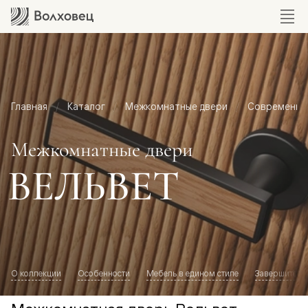
Главная
Каталог
Межкомнатные двери
Современный
Межкомнатные двери
ВЕЛЬВЕТ
О коллекции
Особенности
Мебель в едином стиле
Завершите о