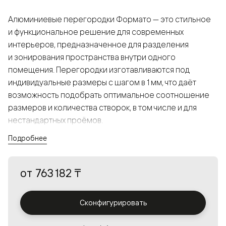
Алюминиевые перегородки Формато — это стильное
и функциональное решение для современных
интерьеров, предназначенное для разделения
и зонирования пространства внутри одного
помещения. Перегородки изготавливаются под
индивидуальные размеры с шагом в 1 мм, что даёт
возможность подобрать оптимальное соотношение
размеров и количества створок, в том числе и для
нестандартных проёмов.
Подробнее
Конструкция, выполненная из алюминия, получается
прочной, но в то же время лёгкой и лаконичной,
от
763 182 ₸
а большой выбор вставок из стекла с различными
эффектами позволяет создавать разнообразные
решения в интерьере и варьировать освещённость.
Сконфигурировать