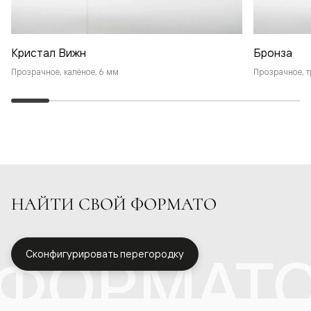
Кристал Вижн
Бронза
Прозрачное, калёное, 6 мм
Прозрачное, т
НАЙТИ СВОЙ ФОРМАТО
ФОРМАТ
Сконфигурировать перегородку