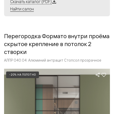
Алюминиевые перегородки имеют единый профиль
Скачать каталог (PDF)
с алюминиевыми дверьми и легко сочетаются в одном
Найти салон
пространстве, не перегружая его. Также их можно
комбинировать в интерьере с полотнами из нашего
стандартного ассортимента. Помимо этого, система
алюминиевых перегородок и дверей координируется
Перегородка Формато внутри проёма
со стеновыми панелями Волховец.
скрытое крепление в потолок 2
створки
АЛПР 040.04. Алюминий антрацит Стопсол прозрачное
-20% НА ПОЛОТНО