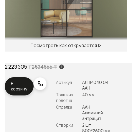
Посмотреть как открывается
2 223 305 ₸
2 534 566 ₸
i
Артикул
АЛПР 040.04
В
ААН
корзину
Толщина
40 мм
полотна
Отделка
ААН
Алюминий
антрацит
Створки
2 шт.
800*2600 мм