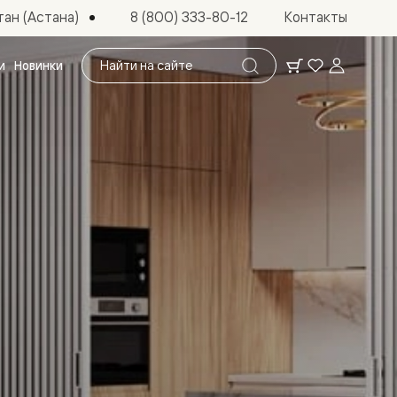
ан (Астана)
8 (800) 333-80-12
Контакты
Поиск
и
Новинки
по
сайту