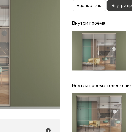
одки
Вдоль стены
Внутри п
ика
Внутри проёма
Внутри проёма телескопик
i