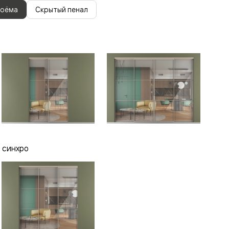
роёма
Скрытый пенал
 синхро