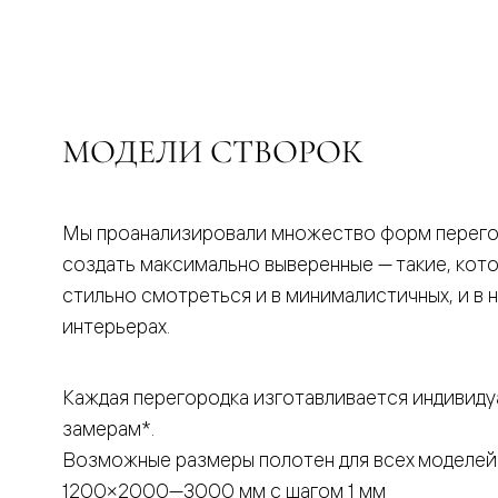
бука
Шпоновы
отделки
Имитация
шпона
Из
алюмини
МОДЕЛИ СТВОРОК
и
стекла
Покрыты
эмалью
Однотон
Мы проанализировали множество форм перего
ПЭТ
создать максимально выверенные — такие, кот
Мультиш
Раздвиж
стильно смотреться и в минималистичных, и в 
двери
интерьерах.
Вдоль
стены
В
пенал
Каждая перегородка изготавливается индивиду
Со
замерам*.
скрытой
направл
Возможные размеры полотен для всех моделей
Арочные
двери
1200×2000—3000 мм с шагом 1 мм