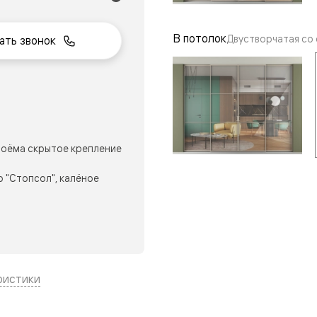
В потолок
Двустворчатая со
ать звонок
нный
оёма скрытое крепление
 "Стопсол", калёное
м
ые
ристики