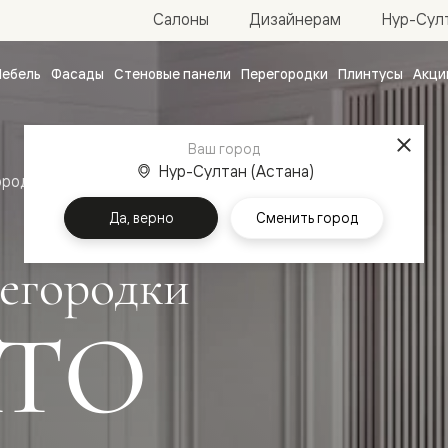
Нур-Султ
Салоны
Дизайнерам
ебель
Фасады
Стеновые панели
Перегородки
Плинтусы
Акци
атные
ые
Ваш город
чные
Нур-Султан (Астана)
ородки
Да, верно
Сменить город
егородки
ТО
ванные