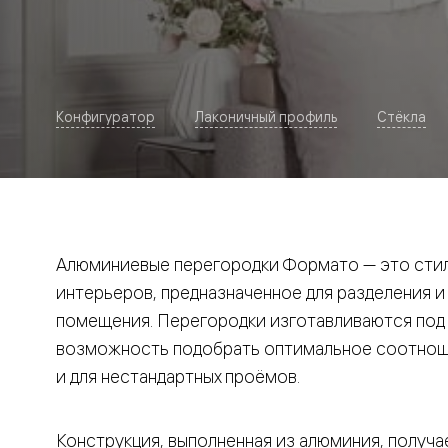
Рокка
Фрэйм
Альба
Дюна
Париж
Нео
Конфигуратор
Лаконичный профиль
Стёкла
Классик
Линия
Гладкие
и
скрытые
Планум
Про —
алюмини
Алюминиевые перегородки Формато — это стил
кромка
Планум
интерьеров, предназначенное для разделения и
Секрето
помещения. Перегородки изготавливаются под и
-
скрытые
возможность подобрать оптимальное соотноше
двери
Дизайнер
и для нестандартных проёмов.
Селект —
фрезеро
по
Конструкция, выполненная из алюминия, получае
шпону