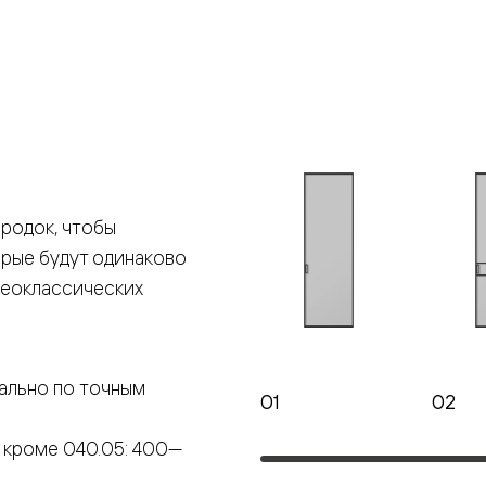
е
я
е
ные
родок, чтобы
орые будут одинаково
пон
ные
неоклассических
ально по точным
01
02
яющей
 кроме 040.05: 400—