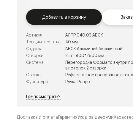
Тоскана
Литера
Тоскана
Ромбо
Добавить в корзину
Заказ
Тоскана
Элегантэ
Лигнум
Артикул
АЛПР 040.03 АБСК
Совреме
Толщина полотна
40 мм
стиль
Фридом
Отделка
АБСК Алюминий бисквитный
Рифт
Створки
2 шт. 800*2600 мм
Вельвет
Система
Перегородка Формато внутри пр
Планум
в потолок 2 створки
Планум
Стекло
Рефлективное прозрачное стекло
Про
Линия
Фурнитура
Ручка Рондо
Дизайн
Палаццо
Где посмотреть?
Селект
Софтфор
Зеркальн
Планум
Доставка и оплата
Гарантия
Уход за дверями
Характе
Про
Скрытые
двери