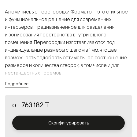
Алюминиевые перегородки Формато — это стильное
и функциональное решение для современных
интерьеров, предназначенное для разделения
и зонирования пространства внутри одного
помещения. Перегородки изготавливаются под
индивидуальные размеры с шагом в 1 мм, что даёт
возможность подобрать оптимальное соотношение
размеров и количества створок, в том числе и для
нестандартных проёмов.
Подробнее
Конструкция, выполненная из алюминия, получается
прочной, но в то же время лёгкой и лаконичной,
от
763 182 ₸
а большой выбор вставок из стекла с различными
эффектами позволяет создавать разнообразные
решения в интерьере и варьировать освещённость.
Сконфигурировать