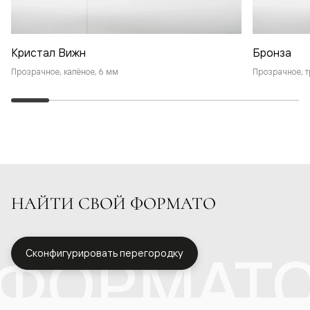
Кристал Вижн
Бронза
Прозрачное, калёное, 6 мм
Прозрачное, т
НАЙТИ СВОЙ ФОРМАТО
ФОРМАТ
Сконфигурировать перегородку