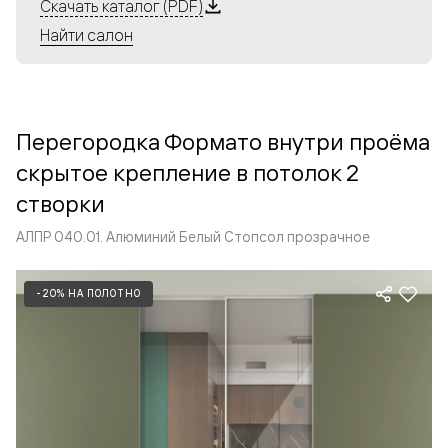
Алюминиевые перегородки имеют единый профиль
Скачать каталог (PDF)
с алюминиевыми дверьми и легко сочетаются в одном
Найти салон
пространстве, не перегружая его. Также их можно
комбинировать в интерьере с полотнами из нашего
стандартного ассортимента. Помимо этого, система
алюминиевых перегородок и дверей координируется
Перегородка Формато внутри проёма
со стеновыми панелями Волховец.
скрытое крепление в потолок 2
створки
АЛПР 040.01. Алюминий Белый Стопсол прозрачное
-20% НА ПОЛОТНО