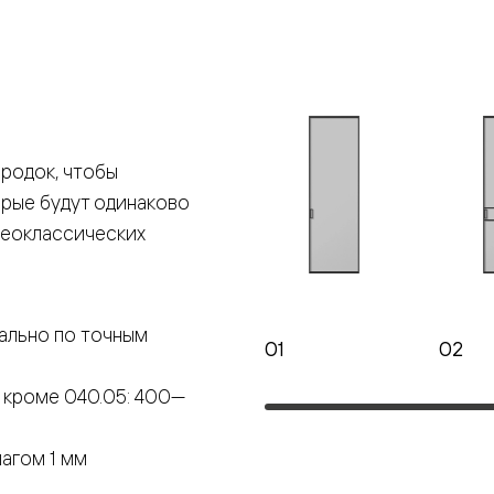
е
я
родок, чтобы
е
орые будут одинаково
ные
неоклассических
пон
ные
ально по точным
01
02
 кроме 040.05: 400—
яющей
агом 1 мм