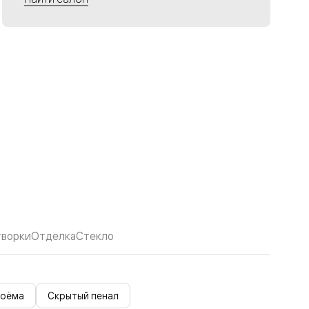
творки
Отделка
Стекло
роёма
Скрытый пенал