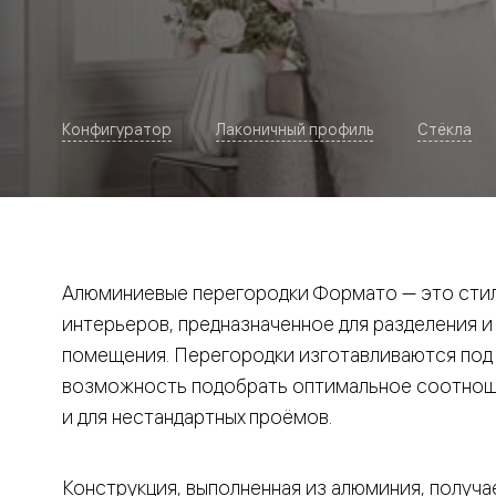
Рокка
Фрэйм
Альба
Дюна
Париж
Нео
Конфигуратор
Лаконичный профиль
Стёкла
Классик
Линия
Гладкие
и
скрытые
Планум
Про —
алюмини
Алюминиевые перегородки Формато — это стил
кромка
Планум
интерьеров, предназначенное для разделения и
Секрето
помещения. Перегородки изготавливаются под и
-
скрытые
возможность подобрать оптимальное соотноше
двери
Дизайнер
и для нестандартных проёмов.
Селект —
фрезеро
по
Конструкция, выполненная из алюминия, получае
шпону