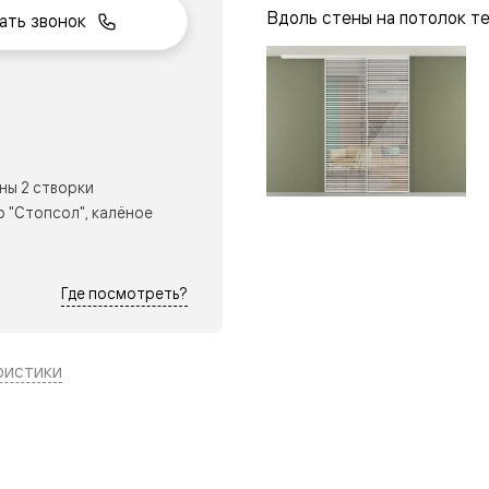
Вдоль стены на потолок т
ать звонок
нный
ны 2 створки
 "Стопсол", калёное
Где посмотреть?
ристики
м
ые