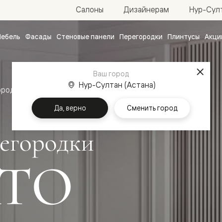
Нур-Султ
Салоны
Дизайнерам
ебель
Фасады
Стеновые панели
Перегородки
Плинтусы
Акци
атные
ые
Ваш город
чные
Нур-Султан (Астана)
ородки
Да, верно
Сменить город
егородки
ТО
ванные