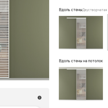
одки
Вдоль стены
Двустворчатая
ика
Вдоль стены на потолок
i