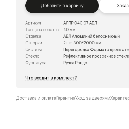
Тоскана
Добавить в корзину
Заказ
Литера
Тоскана
Ромбо
Тоскана
Артикул
АЛПР 040.07 АБЛ
Элегантэ
Толщина полотна
40 мм
Лигнум
Отделка
АБЛ Алюминий белоснежный
Совреме
стиль
Створки
2 шт. 800*2000 мм
Фридом
Система
Перегородка Формато вдоль сте
Рифт
Стекло
Рефлективное прозрачное стекло
Вельвет
Планум
Фурнитура
Ручка Рондо
Планум
Про
Что входит в комплект?
Линия
Дизайн
Палаццо
Селект
Доставка и оплата
Гарантия
Уход за дверями
Характе
Софтфор
Зеркальн
Планум
Про
Скрытые
двери