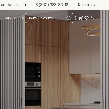
ан (Астана)
8 (800) 333-80-12
Контакты
Поиск
и
Новинки
по
сайту