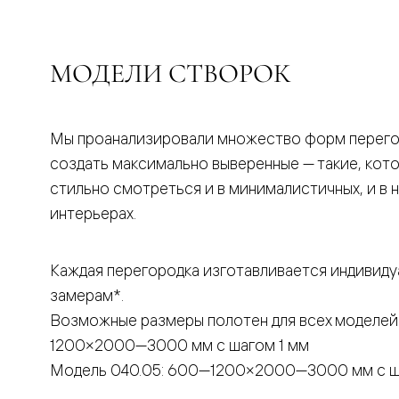
бука
Шпоновы
отделки
Имитация
МОДЕЛИ СТВОРОК
шпона
Из
алюмини
и
стекла
Мы проанализировали множество форм перего
Покрыты
создать максимально выверенные — такие, кот
эмалью
Однотон
стильно смотреться и в минималистичных, и в 
ПЭТ
интерьерах.
Мультиш
Раздвиж
двери
Вдоль
Каждая перегородка изготавливается индивиду
стены
замерам*.
В
пенал
Возможные размеры полотен для всех моделей
Со
скрытой
1200×2000—3000 мм с шагом 1 мм
направл
Модель 040.05: 600—1200×2000—3000 мм с ш
Арочные
двери