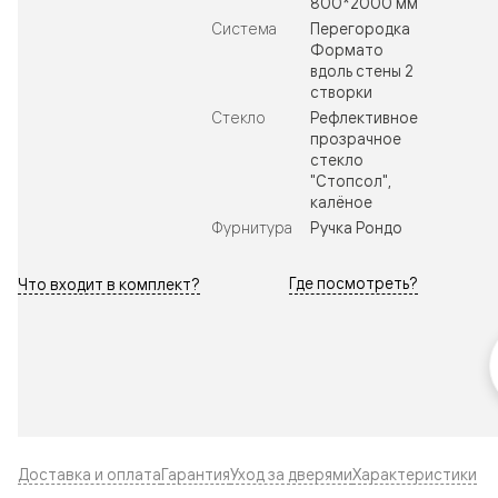
800*2000 мм
Система
Перегородка
Формато
вдоль стены 2
створки
Стекло
Рефлективное
прозрачное
стекло
"Стопсол",
калёное
Фурнитура
Ручка Рондо
Где посмотреть?
Что входит в комплект?
Доставка и оплата
Гарантия
Уход за дверями
Характеристики