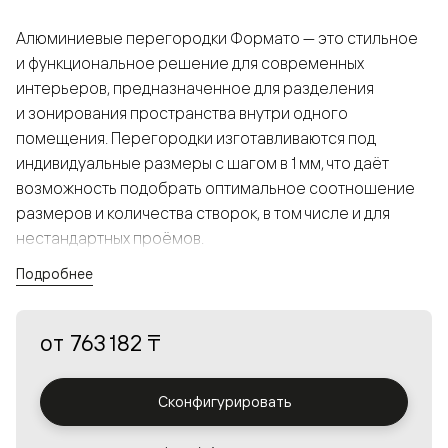
Алюминиевые перегородки Формато — это стильное
и функциональное решение для современных
интерьеров, предназначенное для разделения
и зонирования пространства внутри одного
помещения. Перегородки изготавливаются под
индивидуальные размеры с шагом в 1 мм, что даёт
возможность подобрать оптимальное соотношение
размеров и количества створок, в том числе и для
нестандартных проёмов.
Подробнее
Конструкция, выполненная из алюминия, получается
прочной, но в то же время лёгкой и лаконичной,
от
763 182 ₸
а большой выбор вставок из стекла с различными
эффектами позволяет создавать разнообразные
решения в интерьере и варьировать освещённость.
Сконфигурировать