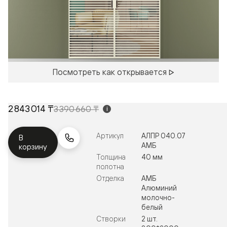
Посмотреть как открывается
2 843 014 ₸
3 390 660 ₸
i
Артикул
АЛПР 040.07
В
АМБ
корзину
Толщина
40 мм
полотна
Отделка
АМБ
Алюминий
молочно-
белый
Створки
2 шт.