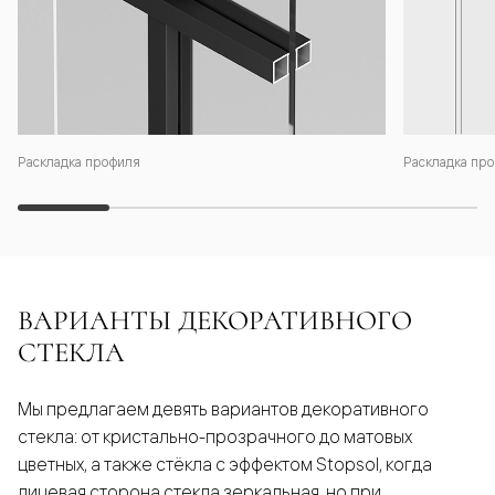
Раскладка профиля
Раскладка про
ВАРИАНТЫ ДЕКОРАТИВНОГО
СТЕКЛА
Мы предлагаем девять вариантов декоративного
стекла: от кристально-прозрачного до матовых
цветных, а также стёкла с эффектом Stopsol, когда
лицевая сторона стекла зеркальная, но при