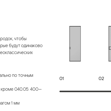
е
я
родок, чтобы
е
орые будут одинаково
ные
неоклассических
пон
ные
ально по точным
01
02
 кроме 040.05: 400—
яющей
агом 1 мм