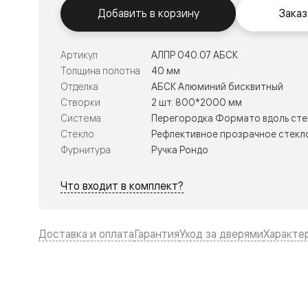
Тоскана
Добавить в корзину
Заказ
Литера
Тоскана
Ромбо
Тоскана
Артикул
АЛПР 040.07 АБСК
Элегантэ
Толщина полотна
40 мм
Лигнум
Отделка
АБСК Алюминий бисквитный
Совреме
стиль
Створки
2 шт. 800*2000 мм
Фридом
Система
Перегородка Формато вдоль сте
Рифт
Стекло
Рефлективное прозрачное стекло
Вельвет
Планум
Фурнитура
Ручка Рондо
Планум
Про
Что входит в комплект?
Линия
Дизайн
Палаццо
Селект
Доставка и оплата
Гарантия
Уход за дверями
Характе
Софтфор
Зеркальн
Планум
Про
Скрытые
двери