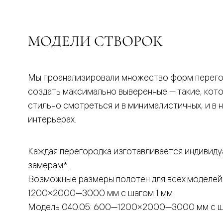
бука
Шпоновы
отделки
Имитация
МОДЕЛИ СТВОРОК
шпона
Из
алюмини
и
стекла
Мы проанализировали множество форм перего
Покрыты
создать максимально выверенные — такие, кот
эмалью
Однотон
стильно смотреться и в минималистичных, и в 
ПЭТ
интерьерах.
Мультиш
Раздвиж
двери
Вдоль
Каждая перегородка изготавливается индивиду
стены
замерам*.
В
пенал
Возможные размеры полотен для всех моделей
Со
скрытой
1200×2000—3000 мм с шагом 1 мм
направл
Модель 040.05: 600—1200×2000—3000 мм с ш
Арочные
двери