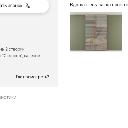
Вдоль стены на потолок т
ать звонок
нный
ны 2 створки
 "Стопсол", калёное
Где посмотреть?
ристики
м
ые