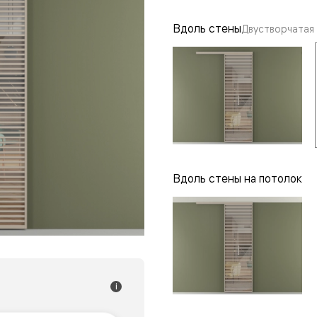
одки
Вдоль стены
Двустворчатая
ика
Вдоль стены на потолок
i