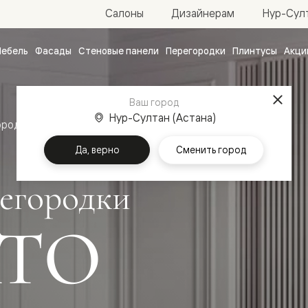
Нур-Султ
Салоны
Дизайнерам
ебель
Фасады
Стеновые панели
Перегородки
Плинтусы
Акци
атные
ые
Ваш город
чные
Нур-Султан (Астана)
ородки
Да, верно
Сменить город
егородки
ТО
ванные