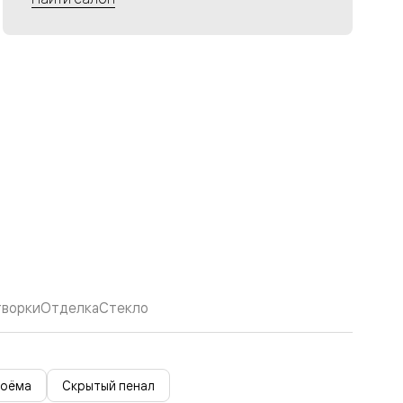
творки
Отделка
Стекло
роёма
Скрытый пенал