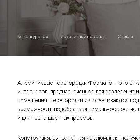
Рокка
Фрэйм
Альба
Дюна
Париж
Нео
Конфигуратор
Лаконичный профиль
Стёкла
Классик
Линия
Гладкие
и
скрытые
Планум
Про —
алюмини
Алюминиевые перегородки Формато — это стил
кромка
Планум
интерьеров, предназначенное для разделения и
Секрето
помещения. Перегородки изготавливаются под и
-
скрытые
возможность подобрать оптимальное соотноше
двери
Дизайнер
и для нестандартных проёмов.
Селект —
фрезеро
по
Конструкция, выполненная из алюминия, получае
шпону