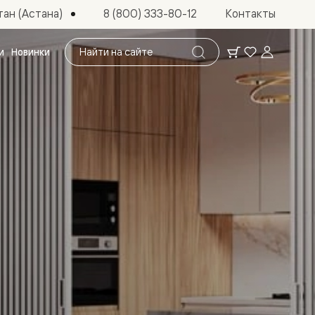
ан (Астана)
8 (800) 333-80-12
Контакты
Поиск
и
Новинки
по
сайту