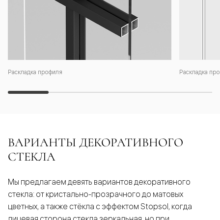
Раскладка профиля
Раскладка про
ВАРИАНТЫ ДЕКОРАТИВНОГО
СТЕКЛА
Мы предлагаем девять вариантов декоративного
стекла: от кристально-прозрачного до матовых
цветных, а также стёкла с эффектом Stopsol, когда
лицевая сторона стекла зеркальная, но при