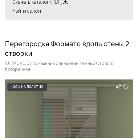
Алюминиевые перегородки имеют единый профиль
Скачать каталог (PDF)
с алюминиевыми дверьми и легко сочетаются в одном
Найти салон
пространстве, не перегружая его. Также их можно
комбинировать в интерьере с полотнами из нашего
стандартного ассортимента. Помимо этого, система
алюминиевых перегородок и дверей координируется
Перегородка Формато вдоль стены 2
со стеновыми панелями Волховец.
створки
АЛПР 040.07. Алюминий оливковый тёмный Стопсол
прозрачное
-20% НА ПОЛОТНО