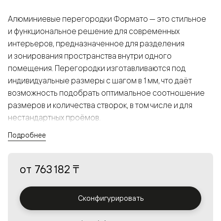
Алюминиевые перегородки Формато — это стильное
и функциональное решение для современных
интерьеров, предназначенное для разделения
и зонирования пространства внутри одного
помещения. Перегородки изготавливаются под
индивидуальные размеры с шагом в 1 мм, что даёт
возможность подобрать оптимальное соотношение
размеров и количества створок, в том числе и для
нестандартных проёмов.
Подробнее
Конструкция, выполненная из алюминия, получается
прочной, но в то же время лёгкой и лаконичной,
от
763 182 ₸
а большой выбор вставок из стекла с различными
эффектами позволяет создавать разнообразные
решения в интерьере и варьировать освещённость.
Сконфигурировать