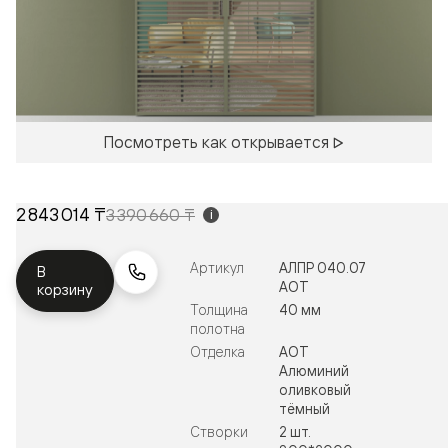
Посмотреть как открывается
2 843 014 ₸
3 390 660 ₸
i
Артикул
АЛПР 040.07
В
АОТ
корзину
Толщина
40 мм
полотна
Отделка
АОТ
Алюминий
оливковый
тёмный
Створки
2 шт.