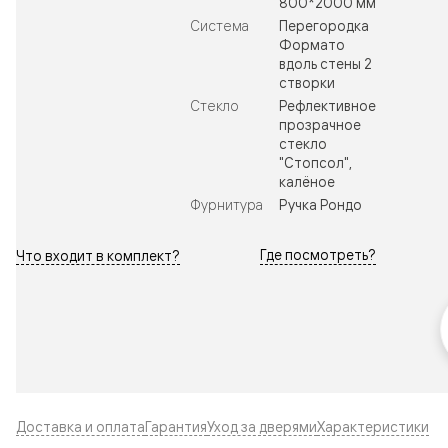
800*2000 мм
Система
Перегородка
Формато
вдоль стены 2
створки
Стекло
Рефлективное
прозрачное
стекло
"Стопсол",
калёное
Фурнитура
Ручка Рондо
Где посмотреть?
Что входит в комплект?
Доставка и оплата
Гарантия
Уход за дверями
Характеристики