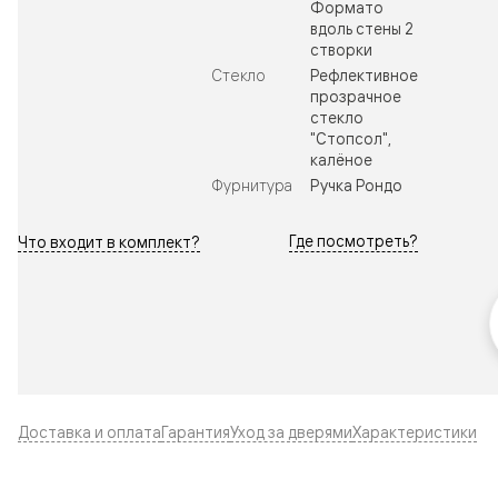
Формато
вдоль стены 2
створки
Стекло
Рефлективное
прозрачное
стекло
"Стопсол",
калёное
Фурнитура
Ручка Рондо
Где посмотреть?
Что входит в комплект?
Доставка и оплата
Гарантия
Уход за дверями
Характеристики