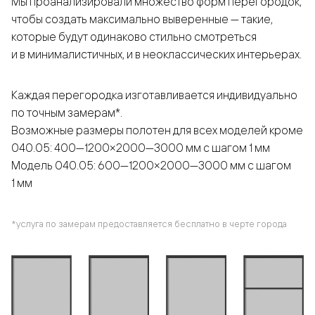
Мы проанализировали множество форм перегородок,
чтобы создать максимально выверенные — такие,
которые будут одинаково стильно смотреться
и в минималистичных, и в неоклассических интерьерах.
Каждая перегородка изготавливается индивидуально
по точным замерам*.
Возможные размеры полотен для всех моделей кроме
040.05: 400—1200×2000—3000 мм с шагом 1 мм
Модель 040.05: 600—1200×2000—3000 мм с шагом
1 мм
*услуга по замерам предоставляется бесплатно в черте города