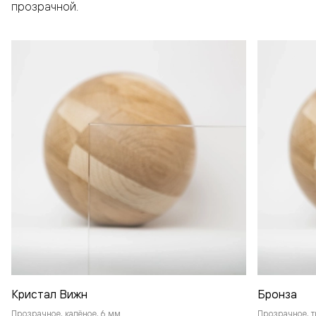
прозрачной.
Кристал Вижн
Бронза
Прозрачное, калёное, 6 мм
Прозрачное, т