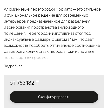
Алюминиевые перегородки Формато — это стильное
и функциональное решение для современных
интерьеров, предназначенное для разделения
и зонирования пространства внутри одного
помещения. Перегородки изготавливаются под
индивидуальные размеры с шагом в 1 мм, что даёт
возможность подобрать оптимальное соотношение
размеров и количества створок, в том числе и для
нестандартных проёмов.
Подробнее
Конструкция, выполненная из алюминия, получается
прочной, но в то же время лёгкой и лаконичной,
от
763 182 ₸
а большой выбор вставок из стекла с различными
эффектами позволяет создавать разнообразные
решения в интерьере и варьировать освещённость.
Сконфигурировать