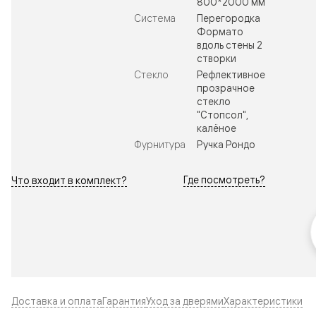
800*2000 мм
Система
Перегородка
Формато
вдоль стены 2
створки
Стекло
Рефлективное
прозрачное
стекло
"Стопсол",
калёное
Фурнитура
Ручка Рондо
Где посмотреть?
Что входит в комплект?
Доставка и оплата
Гарантия
Уход за дверями
Характеристики