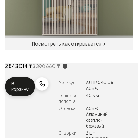
Посмотреть как открывается
2 843 014 ₸
3 390 660 ₸
i
Артикул
АЛПР 040.06
В
АСБЖ
корзину
Толщина
40 мм
полотна
Отделка
АСБЖ
Алюминий
светло-
бежевый
Створки
2 шт.