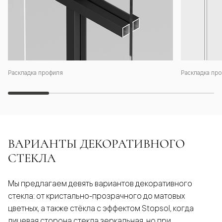
Раскладка профиля
Раскладка про
ВАРИАНТЫ ДЕКОРАТИВНОГО
СТЕКЛА
Мы предлагаем девять вариантов декоративного
стекла: от кристально-прозрачного до матовых
цветных, а также стёкла с эффектом Stopsol, когда
лицевая сторона стекла зеркальная, но при