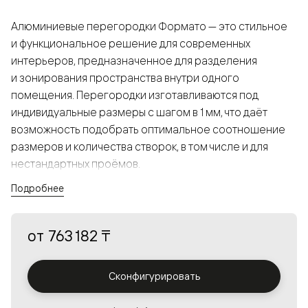
Алюминиевые перегородки Формато — это стильное
и функциональное решение для современных
интерьеров, предназначенное для разделения
и зонирования пространства внутри одного
помещения. Перегородки изготавливаются под
индивидуальные размеры с шагом в 1 мм, что даёт
возможность подобрать оптимальное соотношение
размеров и количества створок, в том числе и для
нестандартных проёмов.
Подробнее
Конструкция, выполненная из алюминия, получается
прочной, но в то же время лёгкой и лаконичной,
от
763 182 ₸
а большой выбор вставок из стекла с различными
эффектами позволяет создавать разнообразные
решения в интерьере и варьировать освещённость.
Сконфигурировать