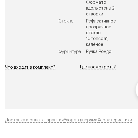
Формато
вдоль стены 2
створки
Стекло
Рефлективное
прозрачное
стекло
"Стопсол",
калёное
Фурнитура
Ручка Рондо
Где посмотреть?
Что входит в комплект?
Доставка и оплата
Гарантия
Уход за дверями
Характеристики