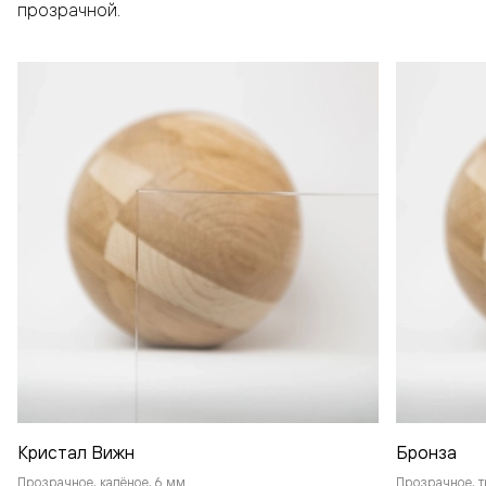
прозрачной.
Кристал Вижн
Бронза
Прозрачное, калёное, 6 мм
Прозрачное, т