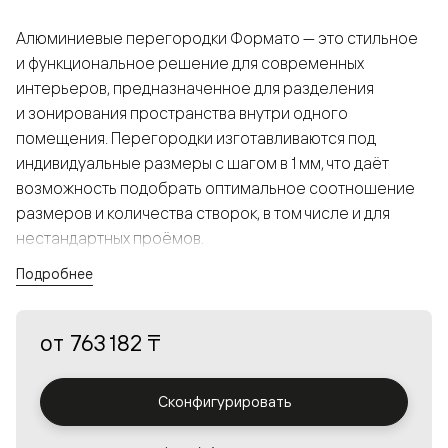
Алюминиевые перегородки Формато — это стильное
и функциональное решение для современных
интерьеров, предназначенное для разделения
и зонирования пространства внутри одного
помещения. Перегородки изготавливаются под
индивидуальные размеры с шагом в 1 мм, что даёт
возможность подобрать оптимальное соотношение
размеров и количества створок, в том числе и для
нестандартных проёмов.
Подробнее
Конструкция, выполненная из алюминия, получается
прочной, но в то же время лёгкой и лаконичной,
от
763 182 ₸
а большой выбор вставок из стекла с различными
эффектами позволяет создавать разнообразные
решения в интерьере и варьировать освещённость.
Сконфигурировать