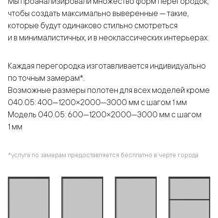
Мы проанализировали множество форм перегородок,
чтобы создать максимально выверенные — такие,
которые будут одинаково стильно смотреться
и в минималистичных, и в неоклассических интерьерах.
Каждая перегородка изготавливается индивидуально
по точным замерам*.
Возможные размеры полотен для всех моделей кроме
040.05: 400—1200×2000—3000 мм с шагом 1 мм
Модель 040.05: 600—1200×2000—3000 мм с шагом
1 мм
*услуга по замерам предоставляется бесплатно в черте города