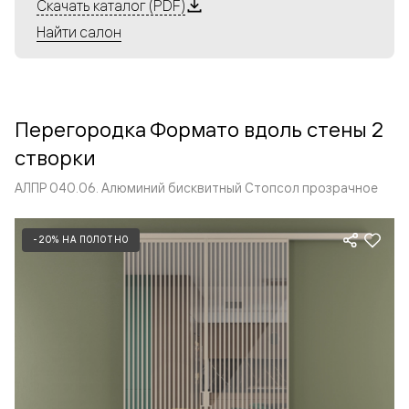
Алюминиевые перегородки имеют единый профиль
Скачать каталог (PDF)
с алюминиевыми дверьми и легко сочетаются в одном
Найти салон
пространстве, не перегружая его. Также их можно
комбинировать в интерьере с полотнами из нашего
стандартного ассортимента. Помимо этого, система
алюминиевых перегородок и дверей координируется
Перегородка Формато вдоль стены 2
со стеновыми панелями Волховец.
створки
АЛПР 040.06. Алюминий бисквитный Стопсол прозрачное
-20% НА ПОЛОТНО