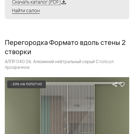
Алюминиевые перегородки имеют единый профиль
Скачать каталог (PDF)
с алюминиевыми дверьми и легко сочетаются в одном
Найти салон
пространстве, не перегружая его. Также их можно
комбинировать в интерьере с полотнами из нашего
стандартного ассортимента. Помимо этого, система
алюминиевых перегородок и дверей координируется
Перегородка Формато вдоль стены 2
со стеновыми панелями Волховец.
створки
АЛПР 040.06. Алюминий нейтральный серый Стопсол
прозрачное
-20% НА ПОЛОТНО