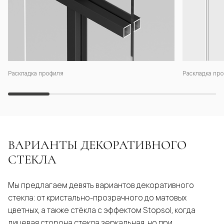
Раскладка профиля
Раскладка про
ВАРИАНТЫ ДЕКОРАТИВНОГО
СТЕКЛА
Мы предлагаем девять вариантов декоративного
стекла: от кристально-прозрачного до матовых
цветных, а также стёкла с эффектом Stopsol, когда
лицевая сторона стекла зеркальная, но при