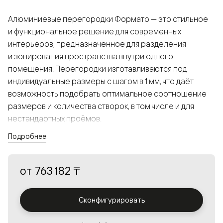
Алюминиевые перегородки Формато — это стильное
и функциональное решение для современных
интерьеров, предназначенное для разделения
и зонирования пространства внутри одного
помещения. Перегородки изготавливаются под
индивидуальные размеры с шагом в 1 мм, что даёт
возможность подобрать оптимальное соотношение
размеров и количества створок, в том числе и для
нестандартных проёмов.
Подробнее
Конструкция, выполненная из алюминия, получается
прочной, но в то же время лёгкой и лаконичной,
от
763 182 ₸
а большой выбор вставок из стекла с различными
эффектами позволяет создавать разнообразные
решения в интерьере и варьировать освещённость.
Сконфигурировать