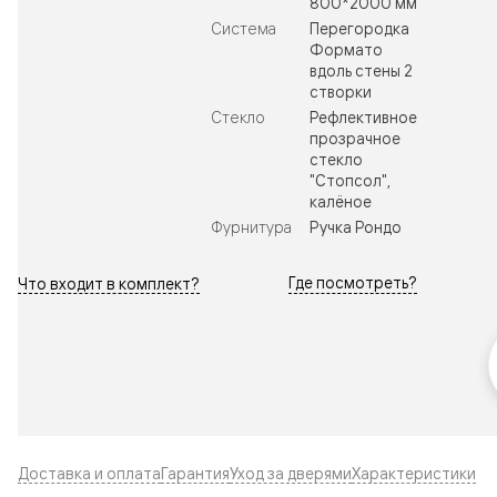
800*2000 мм
Система
Перегородка
Формато
вдоль стены 2
створки
Стекло
Рефлективное
прозрачное
стекло
"Стопсол",
калёное
Фурнитура
Ручка Рондо
Где посмотреть?
Что входит в комплект?
Доставка и оплата
Гарантия
Уход за дверями
Характеристики