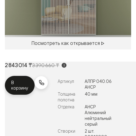
Посмотреть как открывается
2 843 014 ₸
3 390 660 ₸
i
Артикул
АЛПР 040.06
В
АНСР
корзину
Толщина
40 мм
полотна
Отделка
АНСР
Алюминий
нейтральный
серый
Створки
2 шт.